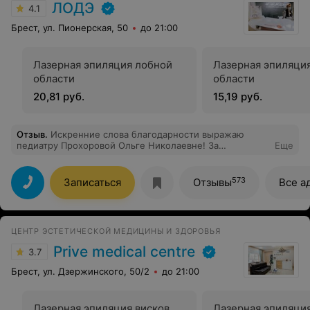
ЛОДЭ
4.1
Брест, ул. Пионерская, 50
до 21:00
Лазерная эпиляция лобной
Лазерная эпиляци
области
области
20,81 руб.
15,19 руб.
Отзыв
.
Искренние слова благодарности выражаю
педиатру Прохоровой Ольге Николаевне! За
Еще
неравнодушное отношение к своей работе,
качественную медицинскую помощь и как итог..
спасибо за здорового ребенка! Сил, терпения и только
573
Записаться
Отзывы
Все а
благодарных пациентов Вам!
ЦЕНТР ЭСТЕТИЧЕСКОЙ МЕДИЦИНЫ И ЗДОРОВЬЯ
Prive medical centre
3.7
Брест, ул. Дзержинского, 50/2
до 21:00
Лазерная эпиляция висков
Лазерная эпиляция