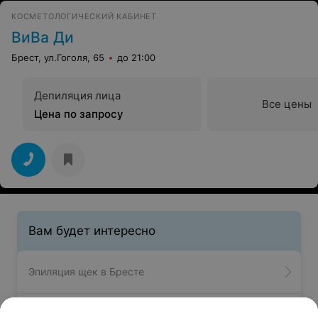
КОСМЕТОЛОГИЧЕСКИЙ КАБИНЕТ
ВиВа Ди
Брест, ул.Гоголя, 65
до 21:00
Депиляция лица
Все цены
Цена по запросу
Вам будет интересно
Эпиляция щек в Бресте
Шугаринг лица в Бресте