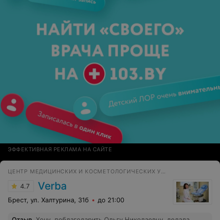
ЭФФЕКТИВНАЯ РЕКЛАМА НА САЙТЕ
ЦЕНТР МЕДИЦИНСКИХ И КОСМЕТОЛОГИЧЕСКИХ УСЛУГ
Verba
4.7
Брест, ул. Халтурина, 31б
до 21:00
Отзыв
.
Хочу, поблагодарить Ольгу Николаевну, делала