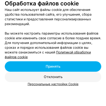
Обработка файлов cookie
Наш сайт использует файлы cookie для обеспечения
Шугаринг рук в Бресте
удобства пользователей сайта, его улучшения, сбора
статистики и предоставления персонализированных
рекомендаций.
Вы можете настроить параметры использования файлов
Эпиляция лица - цена в Бресте
cookie или изменить свое согласие в более позднее время.
Для получения дополнительной информации о целях,
Депиляция бороды
от 5 руб.
сроках и порядке использования файлов cookie вы
можете ознакомиться с нашей
Политикой обработки
Депиляция верхней губы
от 6 руб.
файлов cookie
Депиляция воском лица
от 10 руб.
Депиляция воском лица (1 зона)
от 8 руб.
Принять
Депиляция лица
от 3 руб.
Отклонить
Депиляция подбородка
от 6 руб.
Депиляция усики
от 4 руб.
Персональные настройки Cookie
Зона подбородка/зона над губой (воск)
от 11 руб.
Зона подбородка/зона над губой (сахар)
от 11 руб.
Шугаринг верхней губы
от 7 руб.