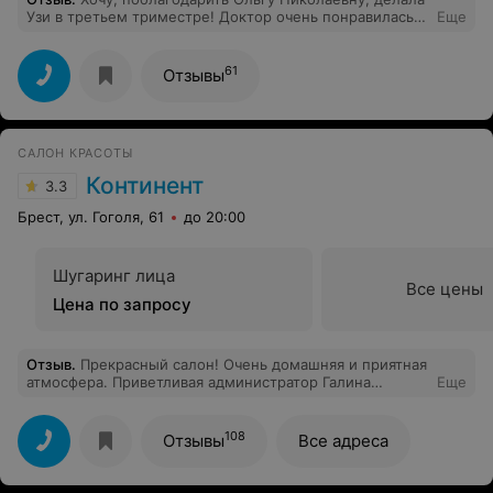
Узи в третьем триместре! Доктор очень понравилась.
Еще
Очень внимательная, аккуратная, доброжелательная.
Все выполняет осторожно, правильно, все тщательно
перепроверяет. Насчет ее профессионализма,
61
Отзывы
сомневаться не пришлось не на минуту. Профессионал
с большой буквы. Мне очень понравилась. Если нужен
грамотный профессиональный доктор, с большим
удовольствием порекомендую ее друзьям и знакомым.
САЛОН КРАСОТЫ
Спасибо вам огромное!
Континент
3.3
Брест, ул. Гоголя, 61
до 20:00
Шугаринг лица
Все цены
Цена по запросу
Отзыв
.
Прекрасный салон! Очень домашняя и приятная
атмосфера. Приветливая администратор Галина
Еще
Ивановна. Очень профессиональный мастер по
педикюру Вета. Спасибо, что есть такое место в
Бресте.
108
Отзывы
Все адреса