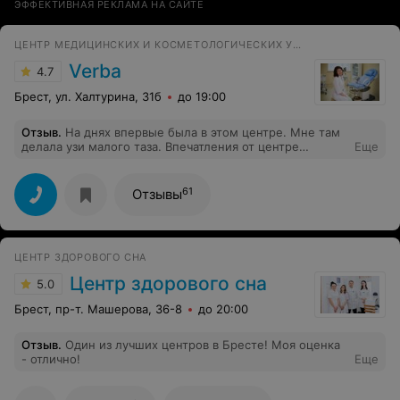
ЭФФЕКТИВНАЯ РЕКЛАМА НА САЙТЕ
ЦЕНТР МЕДИЦИНСКИХ И КОСМЕТОЛОГИЧЕСКИХ УСЛУГ
Verba
4.7
Брест, ул. Халтурина, 31б
до 19:00
Отзыв
.
На днях впервые была в этом центре. Мне там
делала узи малого таза. Впечатления от центре
Еще
положительные. Приняли меня точно по времени.
Специалист мне хорошая попалась - Ольга Власова.
61
Отзывы
ЦЕНТР ЗДОРОВОГО СНА
Центр здорового сна
5.0
Брест, пр-т. Машерова, 36-8
до 20:00
Отзыв
.
Один из лучших центров в Бресте! Моя оценка
- отлично!
Еще