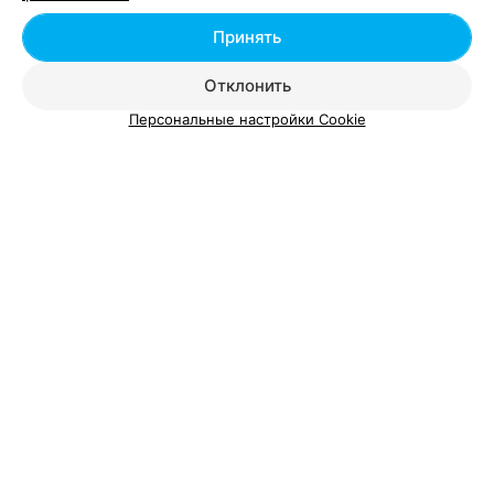
Принять
Коррекция носослезной борозды в Бресте
Отклонить
Персональные настройки Cookie
Добавить компанию
Добавить специалиста
О проекте
Новости проекта
Размещение рекламы
Вакансии
Публичный договор
Способы оплаты
Публичный договор по использованию сервиса
«Афиша»