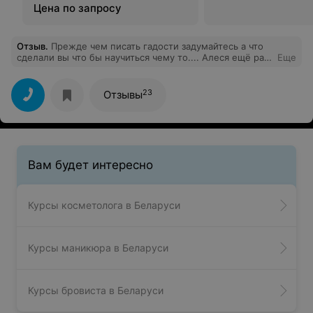
Цена по запросу
Отзыв
.
Прежде чем писать гадости задумайтесь а что
сделали вы что бы научиться чему то.... Алеся ещё раз
Еще
огромное спасибо ва ваш труд и наши знания я помню
как вы по началу расстраивались за нас. Но по итогу
все ж получилось) Желаю вам адекватных учеников с
23
Отзывы
желанием учиться а вам терпения
Вам будет интересно
Курсы косметолога в Беларуси
Курсы маникюра в Беларуси
Курсы бровиста в Беларуси