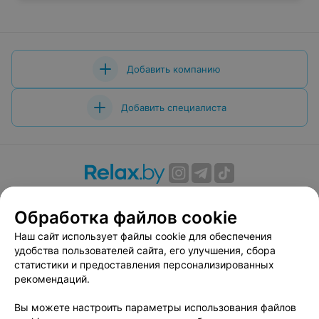
Добавить компанию
Добавить специалиста
О проекте
Новости проекта
Размещение рекламы
Обработка файлов cookie
Вакансии
Публичный договор
Способы оплаты
Публичный договор по использованию сервиса
Наш сайт использует файлы cookie для обеспечения
«Афиша»
удобства пользователей сайта, его улучшения, сбора
статистики и предоставления персонализированных
Пользовательское соглашение
рекомендаций.
Написать в поддержку
Вы можете настроить параметры использования файлов
Связаться по вопросам сотрудничества