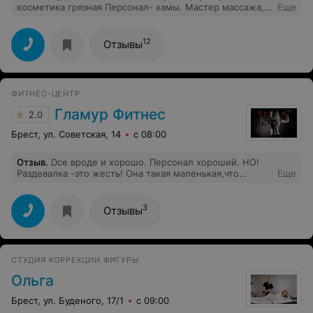
косметика грязная Персонал- хамы. Мастер массажа,
Еще
когда я сказала что мне больно и я не хочу так, сказала
ей виднее и так надо, параллельно рассказывая мне
сколько у меня проблем и что кроме нее никто их не
12
Отзывы
исправляет. Попросила уточнить насчет процедуры,
состава кремов и тд( аллергик ) сказали ничего
страшного не будет и отказались уточнять мне это.
Делали дополнительно массаж шариками, один упал
ФИТНЕС-ЦЕНТР
на пол, его подняли и сразу мне на спину, в такое
место лучше никому не ходить. Выброшенные деньги
Гламур Фитнес
2.0
Брест, ул. Советская, 14
с 08:00
Отзыв
.
Dсе вроде и хорошо. Персонал хороший. НО!
Раздевалка -это жесть! Она такая маленькая,что
Еще
девочки переодеваются в коридоре! Видимо решили
заработать денег по максимуму, не смотря на то, что
испортят качество. Я думаю многим это скоро надоест!
3
Отзывы
Людей огорчает много вечером и по этому мне не
нравится.
СТУДИЯ КОРРЕКЦИИ ФИГУРЫ
Ольга
Брест, ул. Буденого, 17/1
с 09:00