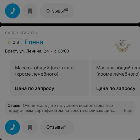
48
Отзывы
САЛОН КРАСОТЫ
Елена
2.8
Брест, ул. Ленина, 24
с 08:00
Массаж общий (все тело)
Массаж общий (сп
(кроме лечебного)
(кроме лечебного)
Цена по запросу
Цена по запросу
Отзыв
.
Очень жаль ,что не успели воспользоваться
подарочным сертификатом на восстанавливающий
Еще
массаж,ситуации бывают разные...позвонила в
салон,возможно можно было разрешить ситуацию,но в
ответ чёткое НЕТ!Деньги заплатили,услугами не
18
Отзывы
воспользовались...неприятно...