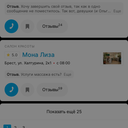
Отзыв
.
Хочу завершить свой отзыв, так как в одно
сообщение не поместилось. Так вот, девушки (и Ольга,
Еще
и Марина) - отличные специалисты, приятные
собеседники (потому и время летит там просто
мгновенно). Очень аккуратно делают массаж, всегда
24
Отзывы
интересуются комфортно ли клиенту. И напоследок,
конечно же, про результат. Первые 10 сеансов я
проходила с промежутком в 2-3 дня, массаж делала
на 2 зоны в 20 минут: бедра и ягодицы, в то же время
САЛОН КРАСОТЫ
ходила на инфракрасные штаны (где-то 4-5 сеансов), в
объемах стало - 2-3 см! Потом, месяц спустя, я опять
Мона Лиза
5.0
записалась в студию на 10 сеансов, на те же зоны, но
без промежутков,т.е. на каждый день. Сейчас мой
Брест, ул. Халтурина, 2к1
с 08:00
абонемент заканчивается, а я уже подбираю себе
летние шортики, так как больше не стесняюсь их
Отзыв
.
Услуги массажа есть?
Еще
носить!!! Я сама когда-то сомневалась в результате, а
сегодня смело говорю о том, что данная процедура
действует :)
59
Отзывы
Показать ещё 25
1
2
3