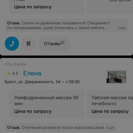
Цена по запросу
Отзыв
.
Салон на удивление понравился! Специалист
по прокалыванию ушей отнеслась к своей работе
Еще
ответственно и с душой.
22
Отзывы
СПА-САЛОН
Елена
4.9
Брест, ул. Дзержинского, 34
с 09:00
Лимфодренажный массаж 60
Тайский массаж (
мин
лечебного)
Цена по запросу
Цена по запросу
Отзыв
.
Отличный результат после курса массажа!
Еще