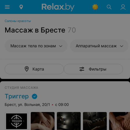
Салоны красоты
Массаж в Бресте
70
Массаж тела по зонам
Аппаратный массаж
Фильтры
Карта
СТУДИЯ МАССАЖА
Триггер
Брест, ул. Вольная, 20/1
с 09:00