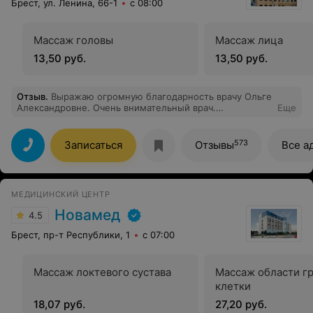
Брест, ул. Ленина, 66-1
с 08:00
Массаж головы
Массаж лица
13,50 руб.
13,50 руб.
Отзыв
.
Выражаю огромную благодарность врачу Ольге
Александровне. Очень внимательный врач.
Еще
Профессионал своего дела.
573
Записаться
Отзывы
Все а
МЕДИЦИНСКИЙ ЦЕНТР
Новамед
4.5
Брест, пр-т Республики, 1
с 07:00
Массаж локтевого сустава
Массаж области г
клетки
18,07 руб.
27,20 руб.