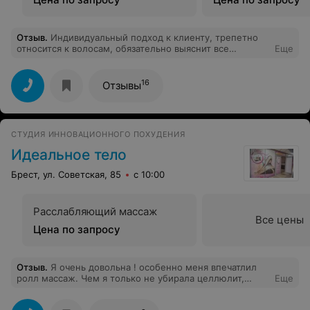
Отзыв
.
Индивидуальный подход к клиенту, трепетно
относится к волосам, обязательно выяснит все
Еще
потребности и сделает именно так как хотите.
16
Отзывы
СТУДИЯ ИННОВАЦИОННОГО ПОХУДЕНИЯ
Идеальное тело
Брест, ул. Советская, 85
с 10:00
Расслабляющий массаж
Все цены
Цена по запросу
Отзыв
.
Я очень довольна ! особенно меня впечатлил
ролл массаж. Чем я только не убирала целлюлит,
Еще
какие массажи только не делала ( по секрету, даже
увлекалась мезотерапией ), мне ничего так не