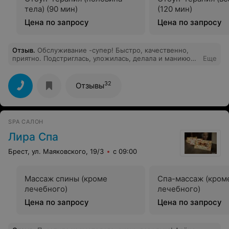
тела) (90 мин)
(120 мин)
Цена по запросу
Цена по запросу
Отзыв
.
Обслуживание -супер! Быстро, качественно,
приятно. Подстриглась, уложилась, делала и маникюр
Еще
и педикюр - все очень понравилось. Обязательно в
Августе запишусь на массаж, подруга была
-посоветовала. Цены очень демократичные.
32
Отзывы
SPA САЛОН
Лира Спа
Брест, ул. Маяковского, 19/3
с 09:00
Массаж спины (кроме
Спа-массаж (кром
лечебного)
лечебного)
Цена по запросу
Цена по запросу