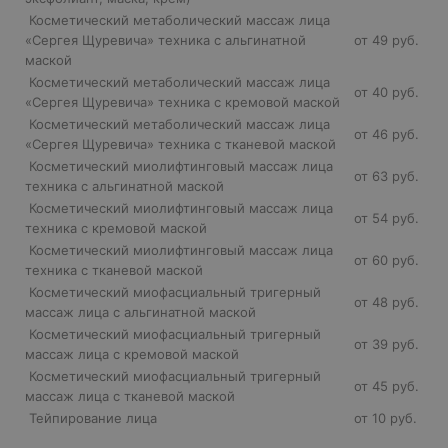
Косметический метаболический массаж лица
«Сергея Щуревича» техника с альгинатной
от 49 руб.
маской
Косметический метаболический массаж лица
от 40 руб.
«Сергея Щуревича» техника с кремовой маской
Косметический метаболический массаж лица
от 46 руб.
«Сергея Щуревича» техника с тканевой маской
Косметический миолифтинговый массаж лица
от 63 руб.
техника с альгинатной маской
Косметический миолифтинговый массаж лица
от 54 руб.
техника с кремовой маской
Косметический миолифтинговый массаж лица
от 60 руб.
техника с тканевой маской
Косметический миофасциальный тригерный
от 48 руб.
массаж лица с альгинатной маской
Косметический миофасциальный тригерный
от 39 руб.
массаж лица с кремовой маской
Косметический миофасциальный тригерный
от 45 руб.
массаж лица с тканевой маской
Тейпирование лица
от 10 руб.