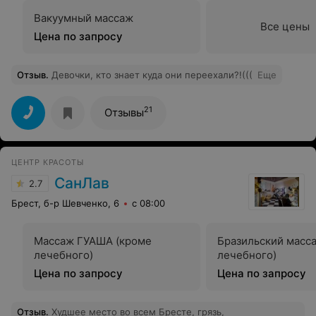
Вакуумный массаж
Все цены
Цена по запросу
Отзыв
.
Девочки, кто знает куда они переехали?!(((
Еще
21
Отзывы
ЦЕНТР КРАСОТЫ
СанЛав
2.7
Брест, б-р Шевченко, 6
с 08:00
Массаж ГУАША (кроме
Бразильский масс
лечебного)
лечебного)
Цена по запросу
Цена по запросу
Отзыв
.
Худшее место во всем Бресте, грязь,