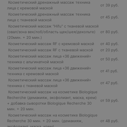
Косметический дренажный массаж техника
от 39 руб.
лица с кремовой маской
Косметический дренажный массаж техника
от 45 руб.
лица с тканевой маской
Косметический массаж "Hifu" с тканевой маской
(овал/зона век/лоб/область щек/шея/декольте)
от 80 руб.
(20мин. + 20 мин.)
Косметический массаж RF с кремовой маской
от 40 руб.
Косметический массаж RF с тканевой маской
от 20 руб.
Косметический массаж лица «36 движений»
от 50 руб.
техника с альгинатной маской
Косметический массаж лица «36 движений»
от 41 руб.
техника с кремовой маской
Косметический массаж лица «36 движений»
от 47 руб.
техника с тканевой маской
Косметический массаж на косметике Biologique
Recherche (демакияж, эксфолиант, маска, крем)
от 59 руб.
+ добавка сыворотки Biologique Recherche 30
мин. + 20 мин.
Косметический массаж на косметике Biologique
Recherche 30 мин. + 20 мин. (демакияж,
от 48 руб.
эксфолиант, маска, крем)