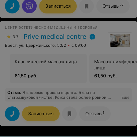
27
Записаться
Отзывы
ЦЕНТР ЭСТЕТИЧЕСКОЙ МЕДИЦИНЫ И ЗДОРОВЬЯ
Prive medical centre
3.7
Брест, ул. Дзержинского, 50/2
с 09:00
Классический массаж лица
Массаж лимфодре
лица
61,50 руб.
61,50 руб.
Отзыв
.
Я впервые пришла в центр. Была на
ультразвуковой чистке. Кожа стала более ровной,
Еще
хороший лифтинг эффект. Результат супер, спасибо
специалисту!
3
Записаться
Отзывы