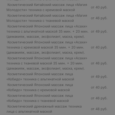
Косметический Китайский массаж лица «Магия
от 40 руб.
Молодости» техника с кремовой маской
Косметический Китайский массаж лица «Магия
от 46 руб.
Молодости» техника с тканевой маской
Косметический Японский массаж лица «Асахи»
техника с альгинатной маской 35 мин. + 20 мин.
от 49 руб.
(демакияж, массаж, эксфолиант, маска, крем).
Косметический Японский массаж лица «Асахи»
техника с кремовой маской 35 мин. + 20 мин.
от 40 руб.
(демакияж, массаж, эксфолиант, маска, крем).
Косметический Японский массаж лица «Асахи»
техника с тканевой маской 35 мин. + 20 мин.
от 46 руб.
(демакияж, массаж, эксфолиант, маска, крем).
Косметический Японский массаж лица
от 49 руб.
«Кобидо» техника с альгинатной маской
Косметический Японский массаж лица
от 40 руб.
«Кобидо» техника с кремовой маской
Косметический Японский массаж лица
от 46 руб.
«Кобидо» техника с тканевой маской
Косметический дренажный массаж техника
от 48 руб.
лица с альгинатной маской