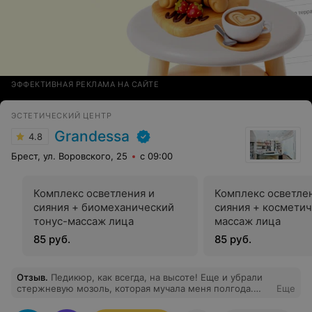
ЭФФЕКТИВНАЯ РЕКЛАМА НА САЙТЕ
ЭСТЕТИЧЕСКИЙ ЦЕНТР
Grandessa
4.8
Брест, ул. Воровского, 25
с 09:00
Комплекс осветления и
Комплекс осветле
сияния + биомеханический
сияния + космети
тонус-массаж лица
массаж лица
85 руб.
85 руб.
Отзыв
.
Педикюр, как всегда, на высоте! Еще и убрали
стержневую мозоль, которая мучала меня полгода.
Еще
Всем довольна.