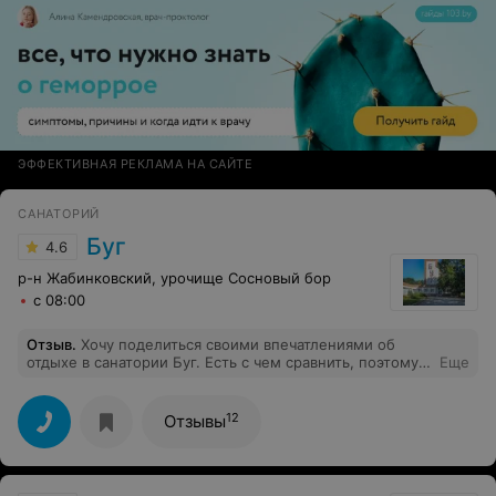
ЭФФЕКТИВНАЯ РЕКЛАМА НА САЙТЕ
САНАТОРИЙ
Буг
4.6
р-н Жабинковский, урочище Сосновый бор
с 08:00
Отзыв
.
Хочу поделиться своими впечатлениями об
отдыхе в санатории Буг. Есть с чем сравнить, поэтому
Еще
решила написать. Приехали парой, разместили в
номере с двумя тахтами, а хотелось бы с двуспальной
кроватью ( на сайте таких номеров нет). Бесплатные
12
Отзывы
процедуры назначаются очень скудно. На путевку 12
дней всего лишь 4 массажа, фиточаи, ванны, парафин,
промо, короче все бесполезное. Бассейн никакой и
тот не работал. Все процедуры, которые получше, все