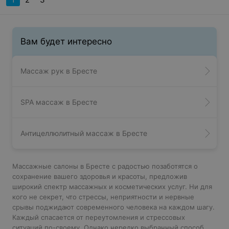
Вам будет интересно
Массаж рук в Бресте
SPA массаж в Бресте
Антицеллюлитный массаж в Бресте
Массажные салоны в Бресте с радостью позаботятся о
сохранение вашего здоровья и красоты, предложив
широкий спектр массажных и косметических услуг. Ни для
кого не секрет, что стрессы, неприятности и нервные
срывы поджидают современного человека на каждом шагу.
Каждый спасается от переутомления и стрессовых
ситуаций по-своему. Однако нередко выбранный способ