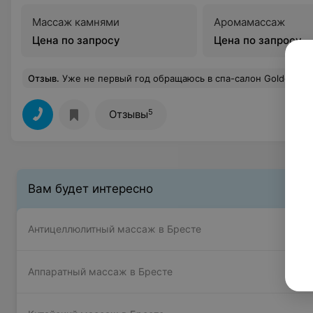
Массаж камнями
Аромамассаж
Цена по запросу
Цена по запросу
Отзыв
.
Уже не первый год обращаюсь в спа-салон Golden line и каждый раз ухожу с прекрасным самочувствием и настроением. По праву лучший салон в Бресте! Тут работают не только профессионалы высоко уровня (лучший массажист Виталий), но приятнейшие девушки-администраторы. Всегда очень вежливые, внимательные, отзывчивые. Сам массаж просто великолепен - если есть зажимы спины, шеи, головы - после него вы почувствуете себя новым человеком, а после курса забудете о боли. Также отдельно отмечу процедуру: кедровая бочка и массаж после - это целый ритуал любви к себе и своему телу. После анти
5
Отзывы
Вам будет интересно
Антицеллюлитный массаж в Бресте
Аппаратный массаж в Бресте