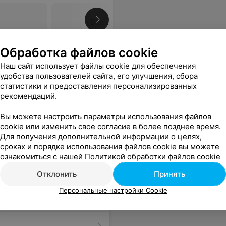
Все цены
Обработка файлов cookie
целлюлитного массажа заметно подтягивается кожа, уходят отеки и сглаживается кожа. Я в восторге! Спасибо за сервис, разнообразие процедур и отдельное спасибо за подарочные сертификаты (не нужно ломать голову что подарить, чтобы точно понравилось).
Еще
Наш сайт использует файлы cookie для обеспечения
удобства пользователей сайта, его улучшения, сбора
статистики и предоставления персонализированных
рекомендаций.
Вы можете настроить параметры использования файлов
cookie или изменить свое согласие в более позднее время.
Для получения дополнительной информации о целях,
сроках и порядке использования файлов cookie вы можете
ознакомиться с нашей
Политикой обработки файлов cookie
Отклонить
Принять
Персональные настройки Cookie