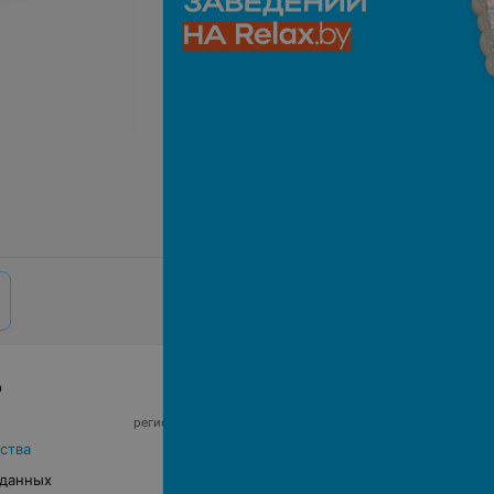
р
© 2026 ООО «Артокс Лаб», УНП 191700409,
регистрирующий орган - Минский горисполком
|
220012, Республика Беларусь, г. Минск,
ства
улица Толбухина, 2, пом. 16 | info@relax.by
 данных