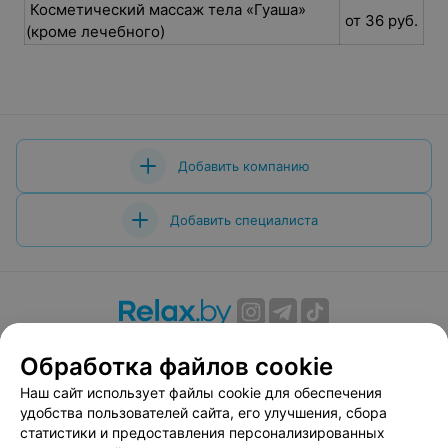
Косметический массаж тела «Гуаша»
от 36 руб.
(кроме лечебного)
Добавить компанию
Добавить специалиста
О проекте
Новости проекта
Размещение рекламы
Обработка файлов cookie
Вакансии
Публичный договор
Способы оплаты
Наш сайт использует файлы cookie для обеспечения
Публичный договор по использованию сервиса
удобства пользователей сайта, его улучшения, сбора
«Афиша»
статистики и предоставления персонализированных
Пользовательское соглашение