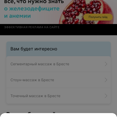
ЭФФЕКТИВНАЯ РЕКЛАМА НА САЙТЕ
Вам будет интересно
Сегментарный массаж в Бресте
Стоун-массаж в Бресте
Точечный массаж в Бресте
Расслабляющий массаж - цена в