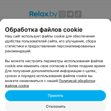
О проекте
Новости проекта
Размещение рекламы
Обработка файлов cookie
Вакансии
Публичный договор
Способы оплаты
Публичный договор по использованию сервиса
Наш сайт использует файлы cookie для обеспечения
«Афиша»
удобства пользователей сайта, его улучшения, сбора
статистики и предоставления персонализированных
Пользовательское соглашение
рекомендаций.
Написать в поддержку
Вы можете настроить параметры использования файлов
Связаться по вопросам сотрудничества
cookie или изменить свое согласие в более позднее время.
Написать руководителю relax.by
Для получения дополнительной информации о целях,
Персональные настройки cookie
сроках и порядке использования файлов cookie вы
можете ознакомиться с нашей
Политикой обработки
Обработка персональных данных
файлов cookie
Принять
© 2026 ООО «Артокс Лаб», УНП 191700409, регистрирующий орган -
Отклонить
Минский горисполком
| 220012, Республика Беларусь, г. Минск,