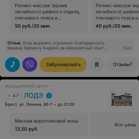
Релакс-массаж (кроме
Релакс-массаж (к
лечебного) шейного отдела,
лечебного) шейног
плечевого пояса и
плечевого пояса и
волосистой части головы
волосистой части 
50 руб./20 мин.
40 руб./20 мин.
проведении в комп
любой программо
Отзыв
.
Хочу выразить огромную благодарность
вашему бармену Андрею за невероятный опыт
Еще
знакомства с вашими настойками в винокурне! Это
была не просто дегустация напитков, а настоящее
погружение в мир вкусов и ароматов. Бармен так
2
Забронировать
Отзывы
увлеченно и профессионально рассказывал о каждой
настойке, о её составе, истории создания, о том, какие
нотки в ней можно уловить – это было действительно
завораживающе. Мы узнали столько нового и
МЕДИЦИНСКИЙ ЦЕНТР
интересного! Спасибо за такую чуткую подачу и
индивидуальный подход. Настоящий мастер своего
ЛОДЭ
4.7
дела!
Брест, ул. Ленина, 66-1
до 21:00
Массаж воротниковой зоны
Все цены
13,50 руб.