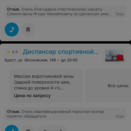
Отзыв
.
Очень благодарна пластическому хирургу
Сементовичу Игорю Михайловичу за сделанную мне
Еще
операцию маммопластики. Игорь Михайлович
высококлассный специалист. Старшая медсестра
отделения хирургии и трансплантации Елена
Николаевна очень внимательная и доброжелательная
ко всем пациентам. Общее впечатление о больнице
положительное. Я счастлива, что обратилась в
Брестскую областную больницу. Спасибо
Диспансер спортивной медицины
медицинским работникам больницы.
5.0
Брест, ул. Московская, 149
до 20:00
Массаж воротниковой зоны
(задней поверхности шеи,
Все цены
спина до уровня 4-го
грудного позвонка, передней
Цена по запросу
поверхности грудной клетки
до 2-го ребра)
Отзыв
.
Очень квалифицированый персонал всегда
приятно обращаться
Еще
3