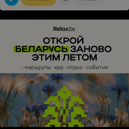
операционная с передовым оборудованием и
коррекцию проводит Снапок Илья Петрович,
выдающийся специалист, сразу записалась на
диагностику. Информация о проведении операции,
выборе метода ЛК, "+" и "-" каждого, изложено
доступно и понятно. Выбрала метод ЭЛК Tранс ФРК и
ни разу не пожалела! Во время проведения процедуры
нет даже прикосновений к роговице глаза, все
манипуляции выполняются при помощи лазера. В
процессе операции чувствовала себя максимально
комфортно. А соблюдение всех рекомендаций после
операции, свели дискомфорт к минимуму.
Проведением операции осталась очень довольна. Есть
отдельный кабинет - палата с санузлом, где проходит
подготовка, всё стерильно чисто. Всё организовано
чётко и грамотно. Стоимость приятно удивила
Рекомендую всем, кто планирует ЛКЗ!