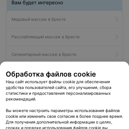
Вам будет интересно
Медовый массаж в Бресте
Расслабляющий массаж в Бресте
Сегментарный массаж в Бресте
Обработка файлов cookie
Массаж шейно-воротниковой
Наш сайт использует файлы cookie для обеспечения
удобства пользователей сайта, его улучшения, сбора
зоны - цена в Бресте
статистики и предоставления персонализированных
рекомендаций.
Массаж воротниковой зоны
от 14 руб.
Вы можете настроить параметры использования файлов
Массаж спины/шейно-воротниковой
от 25 руб.
cookie или изменить свое согласие в более позднее время.
зоны 30 мин
Для получения дополнительной информации о целях,
Массаж шейно-воротниковой зоны
от 8 руб.
сроках и порядке использования файлов cookie вы