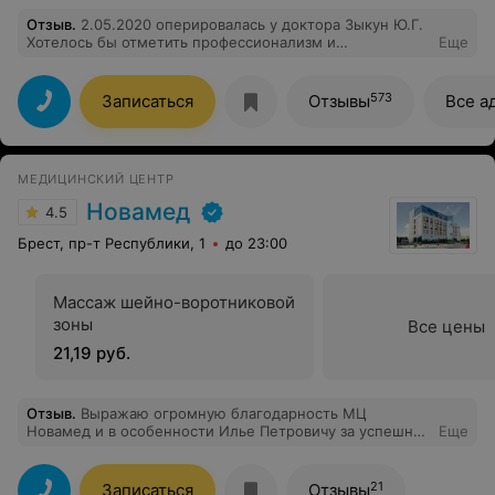
Отзыв
.
2.05.2020 оперировалась у доктора Зыкун Ю.Г.
Хотелось бы отметить профессионализм и
Еще
индивидуальный подход в лечении деликатных
проблем. Хочу пожелать Вам побольше благодарных
пациентов и всего самого-самого лучшего! Спасибо
573
Записаться
Отзывы
Все а
Вам. С уважением ваш пациент Анастасия
МЕДИЦИНСКИЙ ЦЕНТР
Новамед
4.5
Брест, пр-т Республики, 1
до 23:00
Массаж шейно-воротниковой
зоны
Все цены
21,19 руб.
Отзыв
.
Выражаю огромную благодарность МЦ
Новамед и в особенности Илье Петровичу за успешное
Еще
проведение Лазерной коррекции зрения! Давно
планировала данную операцию, но не решалась. Узнав,
что в Новамед была открыта офтальмолог.
21
Записаться
Отзывы