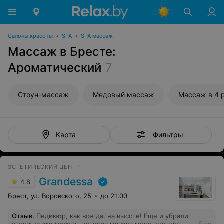
Салоны красоты
•
SPA
•
SPA массаж
Массаж в Бресте:
Ароматический
7
Стоун-массаж
Медовый массаж
Массаж в 4 
Фильтры
Карта
ЭСТЕТИЧЕСКИЙ ЦЕНТР
Grandessa
4.8
Брест, ул. Воровского, 25
до 21:00
Отзыв
.
Педикюр, как всегда, на высоте! Еще и убрали