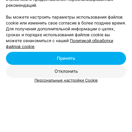
рекомендаций.
Вы можете настроить параметры использования файлов
cookie или изменить свое согласие в более позднее время.
ДОМ КРАСОТЫ И ЗДОРОВЬЯ
Для получения дополнительной информации о целях,
Romanovsky house
сроках и порядке использования файлов cookie вы
Брест, ул. Васнецова, 62
до 20:00
можете ознакомиться с нашей
Политикой обработки
файлов cookie
Принять
Отклонить
Персональные настройки Cookie
Добавить компанию
Добавить специалиста