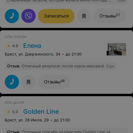
стержневую мозоль, которая мучала меня полгода.
Еще
Всем довольна.
27
Записаться
Отзывы
СПА-САЛОН
Елена
4.9
Брест, ул. Дзержинского, 34
до 21:00
Отзыв
.
Отличный результат после курса массажа!
Еще
48
Отзывы
SPA ЦЕНТР
Golden Line
5.0
Брест, ул. 28 Июля, 29
до 21:00
Отзыв
.
Огромное спасибо коллективу Golden Line за