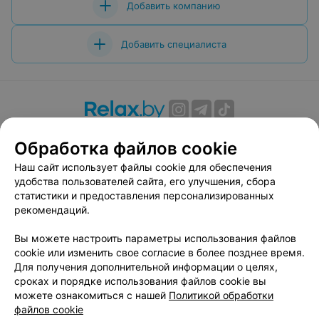
интерес к деньгам без предоставления нормальных
Добавить компанию
услуг. С преглубоким уважением, бывший
отдыхающий.
Добавить специалиста
О проекте
Новости проекта
Размещение рекламы
Обработка файлов cookie
Вакансии
Публичный договор
Способы оплаты
Наш сайт использует файлы cookie для обеспечения
Публичный договор по использованию сервиса
удобства пользователей сайта, его улучшения, сбора
«Афиша»
статистики и предоставления персонализированных
Пользовательское соглашение
рекомендаций.
Написать в поддержку
Вы можете настроить параметры использования файлов
Связаться по вопросам сотрудничества
cookie или изменить свое согласие в более позднее время.
Написать руководителю relax.by
Для получения дополнительной информации о целях,
сроках и порядке использования файлов cookie вы
Персональные настройки cookie
можете ознакомиться с нашей
Политикой обработки
Обработка персональных данных
файлов cookie