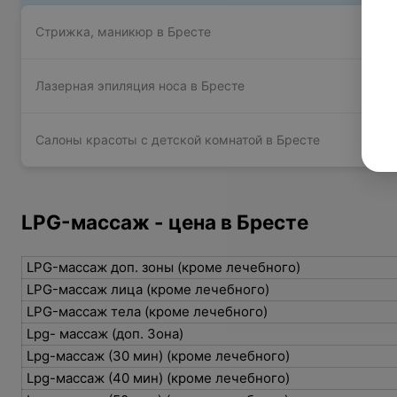
Стрижка, маникюр в Бресте
Лазерная эпиляция носа в Бресте
Салоны красоты с детской комнатой в Бресте
LPG-массаж - цена в Бресте
LPG-массаж доп. зоны (кроме лечебного)
LPG-массаж лица (кроме лечебного)
LPG-массаж тела (кроме лечебного)
Lpg- массаж (доп. Зона)
Lpg-массаж (30 мин) (кроме лечебного)
Lpg-массаж (40 мин) (кроме лечебного)