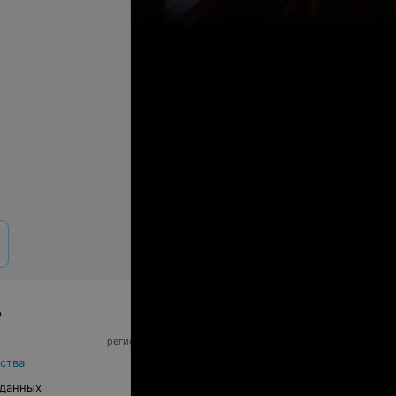
р
© 2026 ООО «Артокс Лаб», УНП 191700409,
регистрирующий орган - Минский горисполком
|
220012, Республика Беларусь, г. Минск,
ства
улица Толбухина, 2, пом. 16 | info@relax.by
 данных