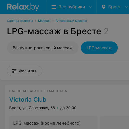
Все рубрики
Брест
Салоны красоты
•
Массаж
•
Аппаратный массаж
LPG-массаж в Бресте
2
Вакуумно-роликовый массаж
LPG-массаж
Фильтры
САЛОН АППАРАТНОГО МАССАЖА
Victoria Club
Брест, ул. Советская, 68
до 20:00
LPG-массаж (кроме лечебного)