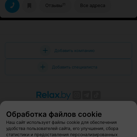
11
Отзывы
Все адреса
Добавить компанию
Добавить специалиста
О проекте
Новости проекта
Размещение рекламы
Обработка файлов cookie
Вакансии
Публичный договор
Способы оплаты
Публичный договор по использованию сервиса
Наш сайт использует файлы cookie для обеспечения
«Афиша»
удобства пользователей сайта, его улучшения, сбора
статистики и предоставления персонализированных
Пользовательское соглашение