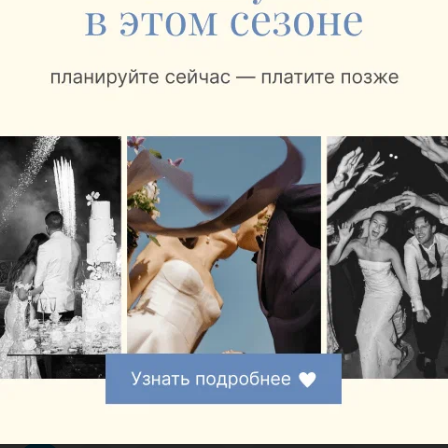
Ещё 1 адрес
ЮВЕЛИРНЫЙ МАГАЗИН
DIAMANTÉ
Гомель, пр-т Речицкий, 5в-37
до 21:00
7
Отзывы
Все адреса
Ещё 1 адрес
ЮВЕЛИРНЫЙ САЛОН
SOKOLOV
Гомель, пр-т Речицкий, 5В-8