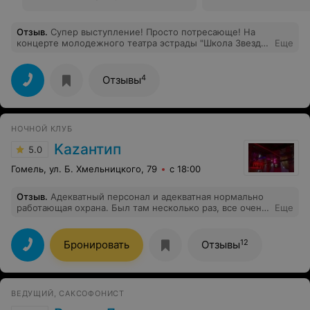
Отзыв
.
Супер выступление! Просто потресающе! На
концерте молодежного театра эстрады "Школа Звезд"
Еще
все зрители были просто в восторге!!!
4
Отзывы
НОЧНОЙ КЛУБ
Kazантип
5.0
Гомель, ул. Б. Хмельницкого, 79
с 18:00
Отзыв
.
Адекватный персонал и адекватная нормально
работающая охрана. Был там несколько раз, все очень
Еще
даже неплохо
12
Бронировать
Отзывы
ВЕДУЩИЙ, САКСОФОНИСТ