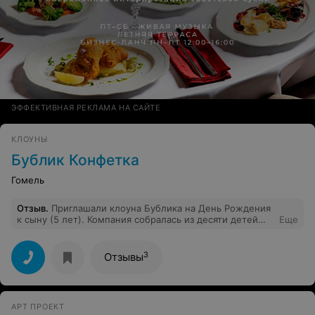
ЭФФЕКТИВНАЯ РЕКЛАМА НА САЙТЕ
КЛОУНЫ
Бублик Конфетка
Гомель
Отзыв
.
Приглашали клоуна Бублика на День Рождения
к сыну (5 лет). Компания собралась из десяти детей
Еще
разного возраста и 12 взрослых. ООООчень весело.
Понравилось не только детям, но и взрослым. Фокусы,
веселые конкурсы и загадки. В конкурсах участвовали
3
Отзывы
даже дедушка с бабушкой. Спасибо большое клоуну
Бублику за хороший вечер.
АРТ ПРОЕКТ