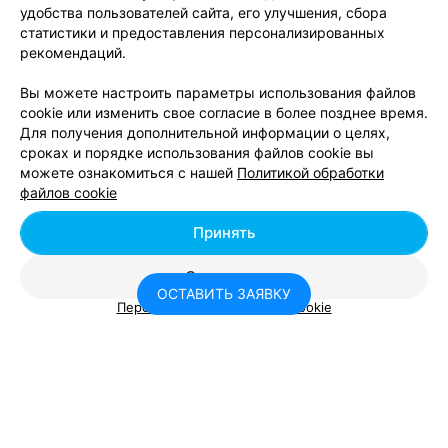
удобства пользователей сайта, его улучшения, сбора
ПРАЗДНИЧНОЕ АГЕНТСТВО
статистики и предоставления персонализированных
Праздник
рекомендаций.
Гомель, ул. Ирининская, 8
Вы можете настроить параметры использования файлов
cookie или изменить свое согласие в более позднее время.
АНСАМБЛЬ
Для получения дополнительной информации о целях,
Праснiца
сроках и порядке использования файлов cookie вы
можете ознакомиться с нашей
Политикой обработки
Гомель
файлов cookie
Принять
Студия праздников
Гомель
Круглосуточно
Отклонить
ОСТАВИТЬ ЗАЯВКУ
Персональные настройки Cookie
ОРГАНИЗАЦИЯ ПРАЗДНИКОВ
Толстяки
Гомель
Консультант
Я помогу вам подобрать заведение для вашего
КЛОУН