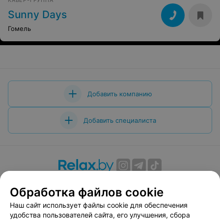
КАВЕР-ГРУППА
Sunny Days
Гомель
Добавить компанию
Добавить специалиста
О проекте
Новости проекта
Размещение рекламы
Обработка файлов cookie
Вакансии
Публичный договор
Способы оплаты
Наш сайт использует файлы cookie для обеспечения
Публичный договор по использованию сервиса
удобства пользователей сайта, его улучшения, сбора
«Афиша»