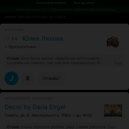
ЭФФЕКТИВНАЯ РЕКЛАМА НА САЙТЕ
ФОТОГРАФ
Юлия Ляхова
5.0
Круглосуточно
Отзыв
.
Юля была нашим свадебным фотографом.
Словами не описать, как нам всё понравилось! И
Еще
ретушь невероятно красивая. За видео тоже отдельная
благодарность, было сюрпризом
1
Отзывы
ПРАЗДНИЧНОЕ АГЕНТСТВО
Decor by Daria Engel
Гомель, ул. Б. Хмельницкого, 108/2
до 18:00
Отзыв
.
очень хорошие ребята. рада с вами работать
Еще