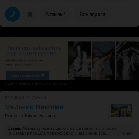
1
Отзывы
Все адреса
ЭФФЕКТИВНАЯ РЕКЛАМА НА САЙТЕ
ВЕДУЩИЙ, SHOWMAN
Мельник Николай
Гомель
Круглосуточно
Отзыв
.
Хотим выразить свою благодарность Николаю
!!! Свадьба прошла превосходно! Нам очень все
Еще
понравилось! Гости остались в восторге! После первой