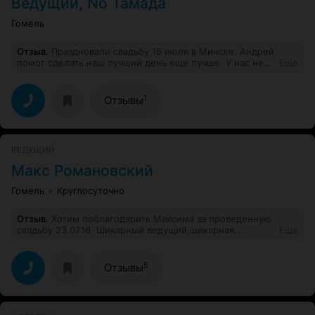
Ведущий, No Тамада
Гомель
Отзыв
.
Праздновали свадьбу 16 июля в Минске. Андрей
помог сделать наш лучший день еще лучше. У нас не
Еще
было ни грамма беспокойства за гостей и атмосферу.
Весело, организованно и профессионально. Спасибо
Андрей.
1
Отзывы
ВЕДУЩИЙ
Mакс Романовский
Гомель
Круглосуточно
Отзыв
.
Хотим поблагодарить Максима за проведенную
свадьбу 23.07.16. Шикарный ведущий,шикарная
Еще
программа профессиональный подход!Максим,все
было очень круто,спасибо вам огромное.
5
Отзывы