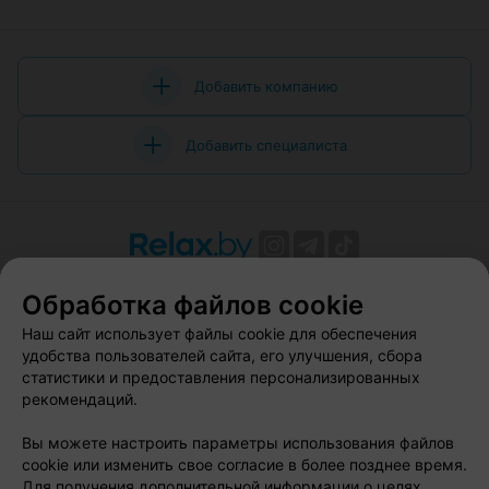
Добавить компанию
Добавить специалиста
О проекте
Новости проекта
Размещение рекламы
Обработка файлов cookie
Вакансии
Публичный договор
Способы оплаты
Наш сайт использует файлы cookie для обеспечения
Публичный договор по использованию сервиса
удобства пользователей сайта, его улучшения, сбора
«Афиша»
статистики и предоставления персонализированных
Пользовательское соглашение
рекомендаций.
Написать в поддержку
Вы можете настроить параметры использования файлов
Связаться по вопросам сотрудничества
cookie или изменить свое согласие в более позднее время.
Написать руководителю relax.by
Для получения дополнительной информации о целях,