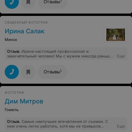
1
Отзывы
СВАДЕБНЫЙ ФОТОГРАФ
Ирина Салак
Минск
Отзыв
.
Ирина-настоящий профессионал и
замечательный человек! Мы с мужем никогда раньше
Еще
не работали с фотографом, но, благодаря умению
создавать душевную атмосферу, благодаря
тактичности Ирины и дельным советам во время
1
Отзывы
съёмок нашей лавстори и свадьбы, чувствовали себя
абсолютно комфортно. Были уверены, что получим
превосходные снимки! С теплом вспоминаем наши
приключения на съёмке лавстори! =) Ирина, спасибо
ФОТОГРАФ
большое за Вашу душевность, ответственность и
высокий профессионализм в работе!!!
Дим Митров
Гомель
Отзыв
.
Самые наилучшие впечатления от съемки. С
ним очень легко работать, хотя мы не привыкли
Еще
работать на камеру. Весь день прошел как одно