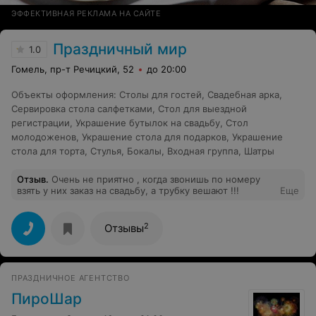
автомобилей; украшения помещений. А так же: ШАРЫ
С ГЕЛИЕМ (хит); СЕРДЦА и панно из шаров (хит);
ЭФФЕКТИВНАЯ РЕКЛАМА НА САЙТЕ
плетёные гирлянды и арки; ЦВЕТЫ И БУКЕТЫ из шаров
(хит); цифры и буквы из шаров; различные фигуры и
Праздничный мир
композиции; БИО ГОЛУБИ (новинка); СВЕТЯЩИЕСЯ
1.0
ШАРЫ (новинка). Действует гибкая система СКИДОК в
Гомель, пр-т Речицкий, 52
до 20:00
зависимости от количества заказанных шаров! Мы с
огромным удовольствием поможем Вам сделать
любое событие более праздничным.
Объекты оформления
:
Столы для гостей
,
Свадебная арка
,
Сервировка стола салфетками
,
Стол для выездной
регистрации
,
Украшение бутылок на свадьбу
,
Стол
молодоженов
,
Украшение стола для подарков
,
Украшение
стола для торта
,
Стулья
,
Бокалы
,
Входная группа
,
Шатры
Отзыв
.
Очень не приятно , когда звонишь по номеру
взять у них заказ на свадьбу, а трубку вешают !!!
Еще
2
Отзывы
ПРАЗДНИЧНОЕ АГЕНТСТВО
ПироШар