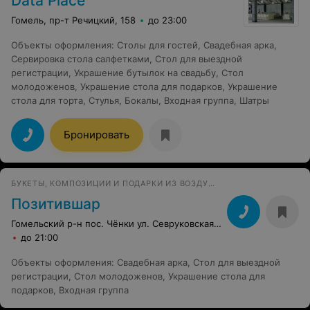
Data Place
Гомель, пр-т Речицкий, 158
до 23:00
Объекты оформления
:
Столы для гостей
,
Свадебная арка
,
Сервировка стола салфетками
,
Стол для выездной
регистрации
,
Украшение бутылок на свадьбу
,
Стол
молодоженов
,
Украшение стола для подарков
,
Украшение
стола для торта
,
Стулья
,
Бокалы
,
Входная группа
,
Шатры
Бронировать
БУКЕТЫ, КОМПОЗИЦИИ И ПОДАРКИ ИЗ ВОЗДУШНЫХ ШАРОВ, ГЕЛЕВЫЕ ШАРИКИ
Позитившар
Гомельский р-н пос. Чёнки ул. Севруковская, 1
до 21:00
Объекты оформления
:
Свадебная арка
,
Стол для выездной
регистрации
,
Стол молодоженов
,
Украшение стола для
подарков
,
Входная группа