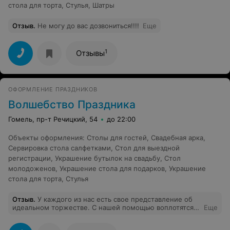
стола для торта
,
Стулья
,
Шатры
Отзыв
.
Не могу до вас дозвониться!!!!
Еще
1
Отзывы
ОФОРМЛЕНИЕ ПРАЗДНИКОВ
Волшебство Праздника
Гомель, пр-т Речицкий, 54
до 22:00
Объекты оформления
:
Столы для гостей
,
Свадебная арка
,
Сервировка стола салфетками
,
Стол для выездной
регистрации
,
Украшение бутылок на свадьбу
,
Стол
молодоженов
,
Украшение стола для подарков
,
Украшение
стола для торта
,
Стулья
Отзыв
.
У каждого из нас есть свое представление об
идеальном торжестве. С нашей помощью воплотятся
Еще
Ваши самые смелые представления в реальность!
Поделитесь с нами Вашими задумками и мы сделаем