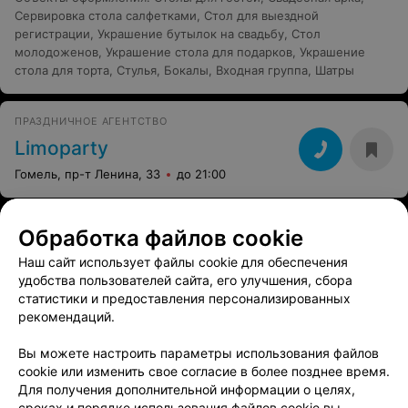
Сервировка стола салфетками
,
Стол для выездной
регистрации
,
Украшение бутылок на свадьбу
,
Стол
молодоженов
,
Украшение стола для подарков
,
Украшение
стола для торта
,
Стулья
,
Бокалы
,
Входная группа
,
Шатры
ПРАЗДНИЧНОЕ АГЕНТСТВО
Limoparty
Гомель, пр-т Ленина, 33
до 21:00
Обработка файлов cookie
Наш сайт использует файлы cookie для обеспечения
удобства пользователей сайта, его улучшения, сбора
статистики и предоставления персонализированных
рекомендаций.
Вы можете настроить параметры использования файлов
cookie или изменить свое согласие в более позднее время.
Для получения дополнительной информации о целях,
сроках и порядке использования файлов cookie вы