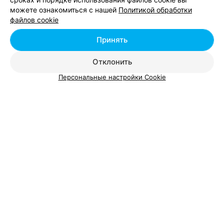
можете ознакомиться с нашей
Политикой обработки
файлов cookie
Принять
Отклонить
Персональные настройки Cookie
ЭФФЕКТИВНАЯ РЕКЛАМА НА САЙТЕ
ОРГАНИЗАЦИЯ МЕРОПРИЯТИЙ
Свадебный Тандем
Гомель, ул. Косарево, 43
до 20:00
Объекты оформления
:
Столы для гостей
,
Свадебная арка
,
Сервировка стола салфетками
,
Стол для выездной
регистрации
,
Украшение бутылок на свадьбу
,
Украшение
стола для подарков
,
Украшение стола для торта
,
Стулья
ПРАЗДНИЧНОЕ АГЕНТСТВО