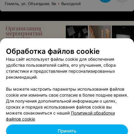
Гомель, ул. Объездная, 9в
Выходной
Обработка файлов cookie
Наш сайт использует файлы cookie для обеспечения
удобства пользователей сайта, его улучшения, сбора
ЭФФЕКТИВНАЯ РЕКЛАМА НА САЙТЕ
статистики и предоставления персонализированных
рекомендаций.
ПРАЗДНИЧНОЕ АГЕНТСТВО
Праздник с нами
Вы можете настроить параметры использования файлов
cookie или изменить свое согласие в более позднее время.
Гомель
Круглосуточно
Для получения дополнительной информации о целях,
сроках и порядке использования файлов cookie вы
можете ознакомиться с нашей
Политикой обработки
ПРОКАТ ВОДНЫХ И НАЗЕМНЫХ АТТРАКЦИОНОВ
файлов cookie
Аттракционы
Принять
Гомель
до 18:00