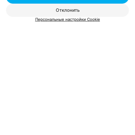
Отклонить
Персональные настройки Cookie
Добавить компанию
Добавить специалиста
О проекте
Новости проекта
Размещение рекламы
Вакансии
Публичный договор
Способы оплаты
Публичный договор по использованию сервиса
«Афиша»
Пользовательское соглашение
Написать в поддержку