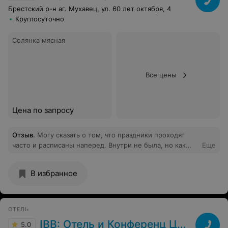
Брестский р-н аг. Мухавец, ул. 60 лет октября, 4
Круглосуточно
Солянка мясная
Все цены
Цена по запросу
Отзыв
.
Могу сказать о том, что праздники проходят
часто и расписаны наперед. Внутри не была, но как
Еще
жительница поселка видела стройку, обустройство -
все на "отлично".. Празднование юбилеев и свадеб
В избранное
завершается фейерверками и запуском шаров, что
неоднократно наблюдали с балкона квартиры. По
отзывам работников, дисциплина и сервис тоже на
отлично. А главное, поселок у нас красивый, Брест
ОТЕЛЬ
рядом, транспорт ходит часто и исправно. Есть дизель-
IBB: Отель и Конференц Центр
5.0
поезд, маршрутка, автобус. Пешком до Брест-Южного