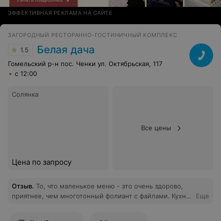
отличное место для отдыха семьей.
ЭФФЕКТИВНАЯ РЕКЛАМА НА САЙТЕ
ЗАГОРОДНЫЙ РЕСТОРАННО-ГОСТИНИЧНЫЙ КОМПЛЕКС
Белая дача
1.5
Гомельский р-н пос. Ченки ул. Октябрьская, 117
с 12:00
Солянка
Все цены
Цена по запросу
Отзыв
.
То, что маленькое меню - это очень здорово,
приятнее, чем многотонный фолиант с файлами. Кухня
Еще
невероятная, атмосфера потрясающая (очень красиво,
легкий джаз и приятные официанты), а соотношение