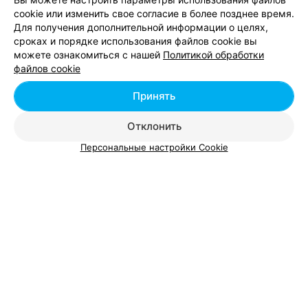
cookie или изменить свое согласие в более позднее время.
Для получения дополнительной информации о целях,
сроках и порядке использования файлов cookie вы
Все цены
можете ознакомиться с нашей
Политикой обработки
файлов cookie
Цена по запросу
Принять
Отклонить
Отзыв
.
В кафе Веста праздновали свадьбу. Остались
очень довольны. Блюда очень вкусные, особенно
Еще
Персональные настройки Cookie
фаршированные куриные ножки и десерт - яблочный
пирог. Жалко, что он подавался в конце, не весь влез.
В избранное
6 отзывов
Обслуживание приятное. Обстановка тоже. Музыка
первоклассная. Певица была от кафе, но подстроилась
под праздник и отыграла на ура. Спасибо Вам
большое.
Вам будет интересно
Борщ в Беларуси