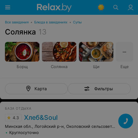
Все заведения
•
Блюда в заведениях
•
Супы
Солянка
13
Борщ
Солянка
Щи
Еще
Фильтры
Карта
БАЗА ОТДЫХА
Хлеб&Soul
4.3
Минская обл., Логойский р-н, Околовский сельсовет, 4
Круглосуточно