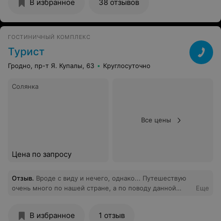
В избранное
38 отзывов
цена-качество лучше всяких похвал.
ГОСТИНИЧНЫЙ КОМПЛЕКС
Турист
Гродно, пр-т Я. Купалы, 63
Круглосуточно
Солянка
Все цены
Цена по запросу
Отзыв
.
Вроде с виду и нечего, однако... Путешествую
очень много по нашей стране, а по поводу данной
Еще
гостиницы сложилось не совсем благоприятное
мнение, хотя деньги берут не плохие. Касаемо
В избранное
1 отзыв
номеров - здесь выбор есть, но номера повышенной