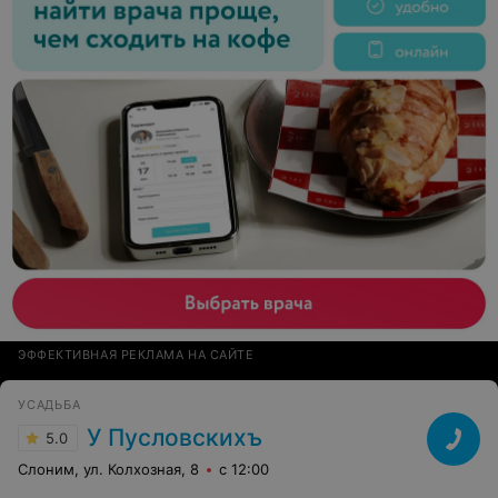
совесть. Те, кто пишут, что маленькие
порции:окститесь, это ресторан, а если вы хотите
кушать ведрами-празднуйте в заводских столовках,
Тимьян заведение высшего уровня в нашем городе.
Еще раз спасибо, желаем вам только развития и
процветания. Спасибо! С уважением, Виталий и
Виктория.
ЭФФЕКТИВНАЯ РЕКЛАМА НА САЙТЕ
УСАДЬБА
У Пусловскихъ
5.0
Слоним, ул. Колхозная, 8
с 12:00