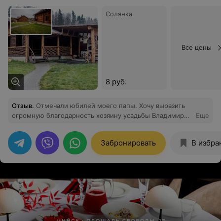
Солянка
Все цены
8 руб.
Отзыв
.
Отмечали юбилей моего папы. Хочу выразить
огромную благодарность хозяину усадьбы Владимиру,
Еще
который прислушался к нашим пожеланиям и помог с
организацией банкета. Всё было на высшем уровне.
Забронировать
В избра
Красивая и ухоженная усадьба.