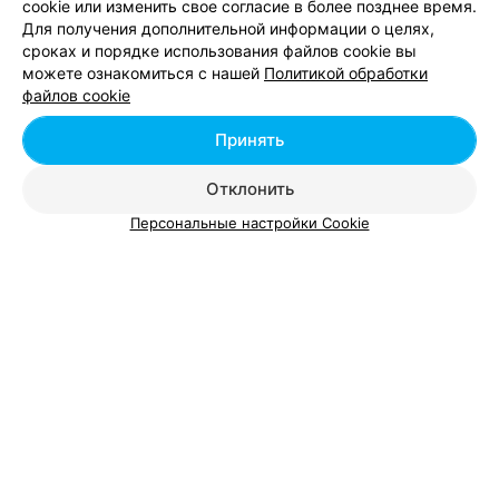
cookie или изменить свое согласие в более позднее время.
Необычные места на Новый год в Витебске
Для получения дополнительной информации о целях,
сроках и порядке использования файлов cookie вы
можете ознакомиться с нашей
Политикой обработки
Кафе со шведским столом в Витебске
файлов cookie
Принять
Летнее меню в Витебске
Отклонить
Персональные настройки Cookie
Добавить компанию
Добавить специалиста
О проекте
Новости проекта
Размещение рекламы