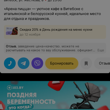
Витебск, ул. Жесткова, 8
до 23:00
«Арена пицца» — уютное кафе в Витебске с
итальянской и белорусской кухней, идеальное место
для отдыха и праздников.
Скидка 20% в День рождения на меню кухни
до 12 ноября
Отзыв
.
заведение цена=качество. можете не
расчитывать на какое то вау обслуживание. официанты
Еще
выполняют сугубо свою работу. еда тут всегда вкусная.
Бронировать
Отзы