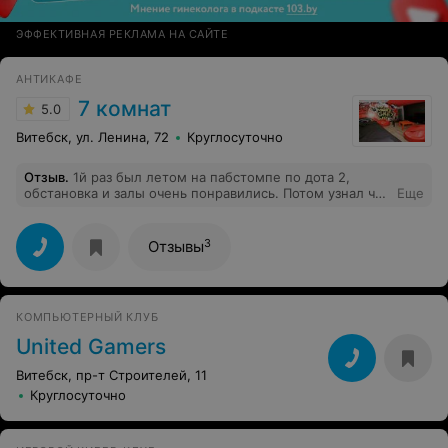
ЭФФЕКТИВНАЯ РЕКЛАМА НА САЙТЕ
АНТИКАФЕ
7 комнат
5.0
Витебск, ул. Ленина, 72
Круглосуточно
Отзыв
.
1й раз был летом на пабстомпе по дота 2,
обстановка и залы очень понравились. Потом узнал что
Еще
там базируется клуб по мафии "# МАФИЯ". Пришел,
поиграл и остался доволен. Теперь хожу постоянно.
3
Отзывы
КОМПЬЮТЕРНЫЙ КЛУБ
United Gamers
Витебск, пр-т Строителей, 11
Круглосуточно