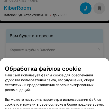
ИГРОВОЙ КИБЕР-КЛУБ
KiberRoom
Витебск, ул. Строителей, 1Б
до 23:00
Вам будет интересно
Караоке-клубы в Витебске
Такси в Витебске
Обработка файлов cookie
Наш сайт использует файлы cookie для обеспечения
Зоопарки в Витебске
удобства пользователей сайта, его улучшения, сбора
статистики и предоставления персонализированных
рекомендаций.
В интернет-кафе можно воспользоваться скоростным
Вы можете настроить параметры использования файлов
интернетом, а также графическими программами. Здесь
cookie или изменить свое согласие в более позднее время.
также доступны дополнительные услуги: ксерокопия,