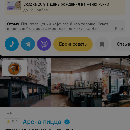
Скидка 20% в День рождения на меню кухни
до 12 ноября
Отзыв
.
При посещении кафе всё было хорошо. Заказ
принесли быстро,а самое главное - вкусно. Нас
Еще
обслуживала Дарья вроде,которая выполнила свои
обязанности на высшем уровне. Зарядила
настроением своей улыбкой на весь оставшийся день.
Бронировать
Отзы
Ещё вернусь в арену.
КАФЕ
Арена пицца
5.0