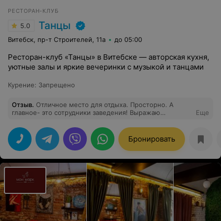
РЕСТОРАН-КЛУБ
Танцы
5.0
Витебск, пр-т Строителей, 11а
до 05:00
Ресторан-клуб «Танцы» в Витебске — авторская кухня,
уютные залы и яркие вечеринки с музыкой и танцами
Курение
:
Запрещено
Отзыв
.
Отличное место для отдыха. Просторно. А
главное- это сотрудники заведения! Выражаю
Еще
огромную благодарность за вежливость и
дружелюбие официантам и администратору.
Отдельный комплимент шеф повару Николаю за суши
Бронировать
и горячее. Восхитительно. Рекомендую всем