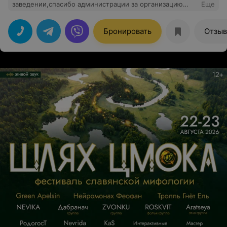
заведении,спасибо администрации за организацию
Еще
моего мероприятия,официантам за обслуживание и
повару за вкусную еду! Отдельная благодарность
музыкантам за поздравления!
Бронировать
Отзы