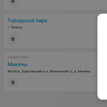
Городской парк
г. Лепель
САФАРИ-ПАРК
Мекяны
Витебск, Браславский р-н, Межанский сс, д. Мекяны