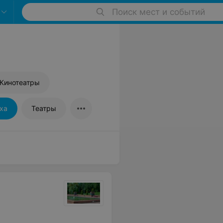
Поиск мест и событий
Кинотеатры
ха
Театры