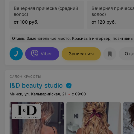
Вечерняя прическа (средний
Вечерняя прическ
волос)
волос)
от 100 руб.
от 120 руб.
Отзыв
.
Замечательное место. Красивый интерьер, позитивный и учтивый персонал начиная с ресепшена и заканчивая мастером. То
Viber
Записаться
Отз
САЛОН КРАСОТЫ
I&D beauty studio
Минск, ул. Кальварийская, 21
с 09:00