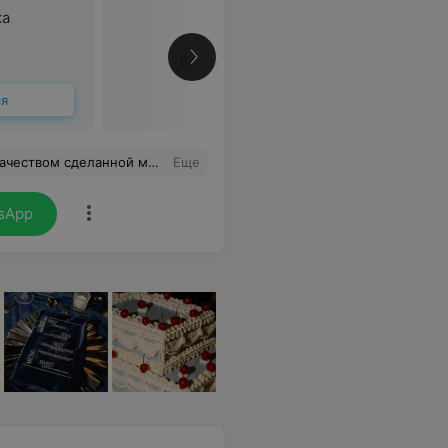
ка
Все цены
ся
рически.Мастер Ксения,спасибо вам)
Еще
sApp