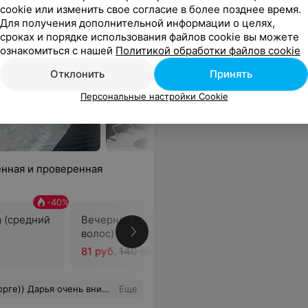
cookie или изменить свое согласие в более позднее время.
Для получения дополнительной информации о целях,
сроках и порядке использования файлов cookie вы можете
ознакомиться с нашей
Политикой обработки файлов cookie
Отклонить
Принять
Персональные настройки Cookie
нная и проверенная
-
40
%
-
42
%
 (средний
Вечерняя прическа (длинный
Вечерняя
волос)
длинный 
81 руб.
140 руб.
108 руб.
имательная, мастер своего дела)
Еще