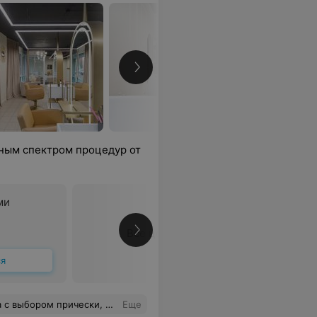
лным спектром процедур от
ми
Все цены
ся
подарила отличное настроение.
Еще