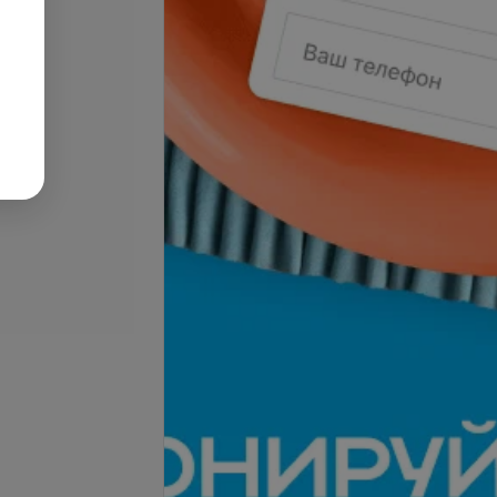
Подробнее
-
40
%
-
40
%
 прическа (очень
Свадебная прическа
волос)
180 руб.
от 150 руб.
от 250 руб.