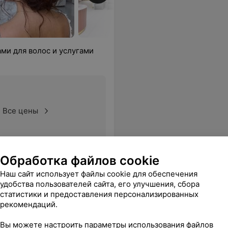
ми для волос и услугами
Все цены
Обработка файлов cookie
Все цены
Наш сайт использует файлы cookie для обеспечения
удобства пользователей сайта, его улучшения, сбора
статистики и предоставления персонализированных
рекомендаций.
Вы можете настроить параметры использования файлов