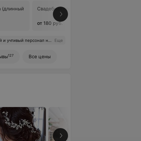
а (длинный
Свадебная прическа
В
от 180 руб.
лько положительные эмоции. Спасибо за вашу работу.
Еще
127
ывы
Все цены