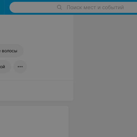
Поиск мест и событий
е волосы
ной