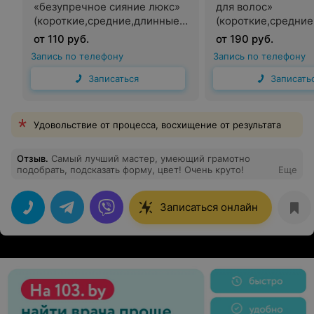
«безупречное сияние люкс»
для волос»
(короткие,средние,длинные
(короткие,средни
волосы)
волосы)
от 110 руб.
от 190 руб.
Запись по телефону
Запись по телефону
Записаться
Записать
Удовольствие от процесса, восхищение от результата
Отзыв
.
Самый лучший мастер, умеющий грамотно
подобрать, подсказать форму, цвет! Очень круто!
Еще
Записаться онлайн