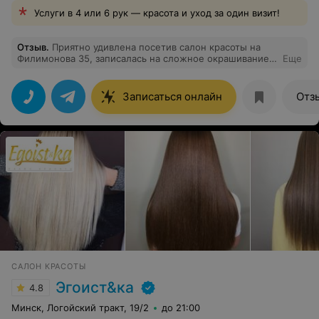
Услуги в 4 или 6 рук — красота и уход за один визит!
Отзыв
.
Приятно удивлена посетив салон красоты на
Филимонова 35, записалась на сложное окрашивание
Еще
для моей дочери. Стилист колорист Аллочка Лапуцкая
настоящий мастер своего дела. Дочь пищала от
восторга. Спасибо салону и мастеру за проделанную
Записаться онлайн
Отз
работу. Советую всем. И сама уже записалась на
окрашивание и лечение волос. Развития вам и
благодарных клиентов.
САЛОН КРАСОТЫ
Эгоист&ка
4.8
Минск, Логойский тракт, 19/2
до 21:00