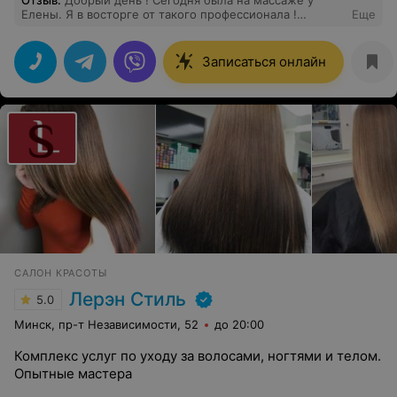
Елены. Я в восторге от такого профессионала !
Еще
Сильные руки,правильные движения и знаток своего
дела.Много умных и значимых рекомендаций
получила !Хочу сказать огромное спасибо Елене !
Записаться онлайн
САЛОН КРАСОТЫ
Лерэн Стиль
5.0
Минск, пр-т Независимости, 52
до 20:00
Комплекс услуг по уходу за волосами, ногтями и телом.
Опытные мастера