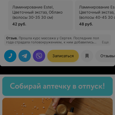
Ламинирование Estel,
Ламинирование Est
Цветочный экстаз, Облако
Цветочный экстаз,
(волосы 30-35 30 см)
(волосы 40-45 30 
42 руб.
48 руб.
Отзыв
.
Прошла курс массажа у Сергея. Последние пол
года страдала головокружением, к ним добавились
Еще
головные боли. Врач поставил диагноз: остеохондроз.
Принимая массаж, самочувствие пошло на улучшение.
Уже после 3 сеанса головокружение стало исчезать,
Записаться
Отзывы
далее стали проходить головные боли. Очень рада, что
выбрала именно его. Цена очень демократичная.