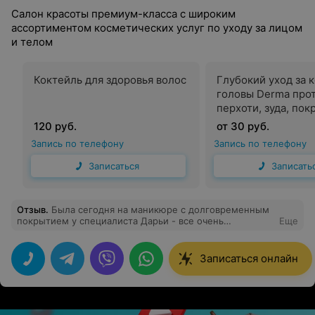
Салон красоты премиум-класса с широким
ассортиментом косметических услуг по уходу за лицом
и телом
Коктейль для здоровья волос
Глубокий уход за 
головы Derma про
перхоти, зуда, по
120 руб.
от 30 руб.
Запись по телефону
Запись по телефону
Записаться
Записать
Отзыв
.
Была сегодня на маникюре с долговременным
покрытием у специалиста Дарьи - все очень
Еще
понравилось! И маникюр и покрытие были сделаны
очень качественно и быстро, при этом ни разу не
порезали и не сделали больно, чему я очень рада.
Записаться онлайн
Хотелось бы еще отметить, что администратор очень
приветливая и внимательная - спасибо салону за такой
сервис и хорошее настроение :))