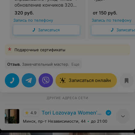
обновление кончиков 320
byn для новых клиентов
320 руб.
от 150 руб.
(длина до 40 см )
Запись по телефону
Запись по телефону
Записаться
Записать
Подарочные сертификаты
Отзыв
.
Замечательный мастер.
Еще
Записаться онлайн
ДРУГИЕ АДРЕСА СЕТИ
Tori Lozovaya Women's Studio
4.9
Минск, пр-т Независимости, 44
до 21:00