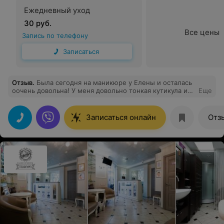
Ежедневный уход
30 руб.
Все цены
Запись по телефону
Записаться
Отзыв
.
Была сегодня на маникюре у Елены и осталась
оочень довольна! У меня довольно тонкая кутикула и
Еще
ее часто ранят до крови, из-за чего я редко хожу на
маникюр(( Но Елена все сделала на высшем уровне,
очень аккуратно!! Рекомендую
Записаться онлайн
Отз