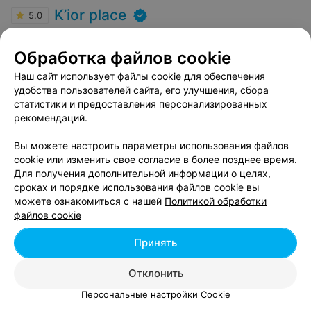
K’ior place
5.0
Минск, ул. Леонида Беды, 45
до 20:00
Обработка файлов cookie
Голливудское и капсульное наращивание волос,
премиум уход за волосами, макияж на любое событие
Наш сайт использует файлы cookie для обеспечения
удобства пользователей сайта, его улучшения, сбора
статистики и предоставления персонализированных
Уход Davines OI
рекомендаций.
130 руб.
Все цены
Вы можете настроить параметры использования файлов
Запись по телефону
cookie или изменить свое согласие в более позднее время.
Записаться
Для получения дополнительной информации о целях,
сроках и порядке использования файлов cookie вы
можете ознакомиться с нашей
Политикой обработки
Отзыв
.
Приятный и ответственный мастер. Отличный
файлов cookie
макияж и материалы. Чудесная атмосфера и вкусный
Еще
кофе. Особая благодарность за оперативность и работу
Принять
в 4 руки?
Записаться онлайн
Отз
Отклонить
Персональные настройки Cookie