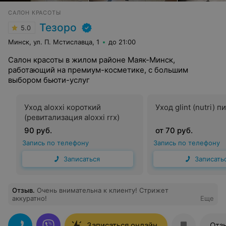
САЛОН КРАСОТЫ
Тезоро
5.0
Минск, ул. П. Мстиславца, 1
до 21:00
Салон красоты в жилом районе Маяк-Минск,
работающий на премиум-косметике, с большим
выбором бьюти-услуг
Уход aloxxi короткий
Уход glint (nutri) п
(ревитализация aloxxi rrx)
90 руб.
от 70 руб.
Запись по телефону
Запись по телефону
Записаться
Записать
Отзыв
.
Очень внимательна к клиенту! Стрижет
аккуратно!
Еще
Записаться онлайн
Отз