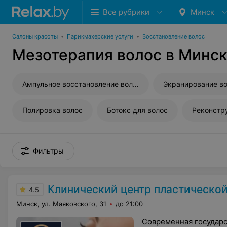
Все рубрики
Минск
Салоны красоты
•
Парикмахерские услуги
•
Восстановление волос
Мезотерапия волос в Минс
Ампульное восстановление волос
Экранирование в
Полировка волос
Ботокс для волос
Реконстр
Фильтры
Клинический центр пластической хирургии и меди
4.5
Минск, ул. Маяковского, 31
до 21:00
Современная государс