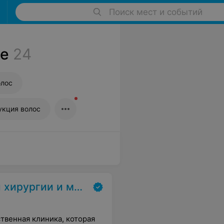
Поиск мест и событий
ке
24
олос
укция волос
цинской косметологии
твенная клиника, которая