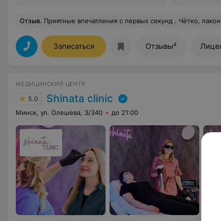
Отзыв
.
Приятные впечатления с первых секунд . Чётко, лаконично, красиво, ничего лишнего . Приветливые сотрудники. Замечательный Врач Адамович Егор, профессионал, хороший психолог, общаться очень легко. Не всегда наши желания совпадают с возможностью нашего организма, и когда у врача достаточно такта 
4
Записаться
Отзывы
Лице
МЕДИЦИНСКИЙ ЦЕНТР
Shinata clinic
5.0
Минск, ул. Олешева, 3/340
до 21:00