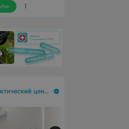
sApp
экспертизы и реабилитаци»