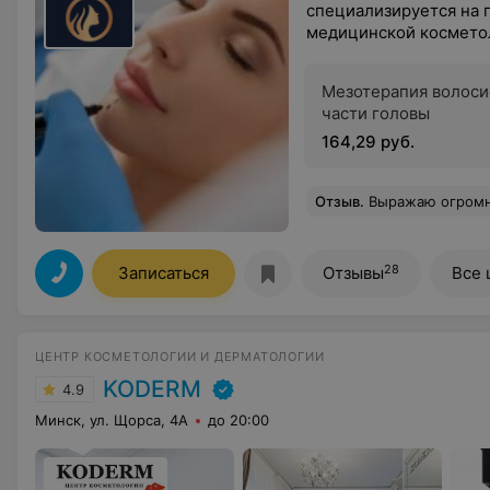
специализируется на 
медицинской космето
Мезотерапия волоси
части головы
164,29 руб.
Отзыв
.
Выражаю огромную благодарность доктору Ваккеру Эдуарду Артуровичу за высокий профессион
28
Записаться
Отзывы
Все 
ЦЕНТР КОСМЕТОЛОГИИ И ДЕРМАТОЛОГИИ
KODERM
4.9
Минск, ул. Щорса, 4А
до 20:00