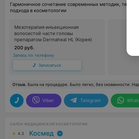
Гармоничное сочетание современных методик, технол
подхода в косметологии
Мезотерапия инъекционная
волосистой части головы
препаратом Dermaheal HL (Корея)
200 руб.
Запись по телефону
Записаться
Отзыв
.
Была на процедуре. Было легко, без скованности. Надеюсь будет результат от проц
Viber
Telegram
What
САЛОН МЕДИЦИНСКОЙ КОСМЕТОЛОГИИ
Космед
4.3