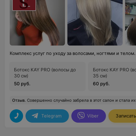
Комплекс услуг по уходу за волосами, ногтями и телом
Ботокс KAY PRO (волосы до
Ботокс KAY PRO (в
30 см)
35 см)
50 руб.
60 руб.
Отзыв
.
Совершенно случайно забрела в этот салон и стала их постоянной клиенткой! Дарья - мастер своего дела! Стригусь и крашусь теперь только у нее. А также в прошлую субботу дел
Telegram
Viber
Записать