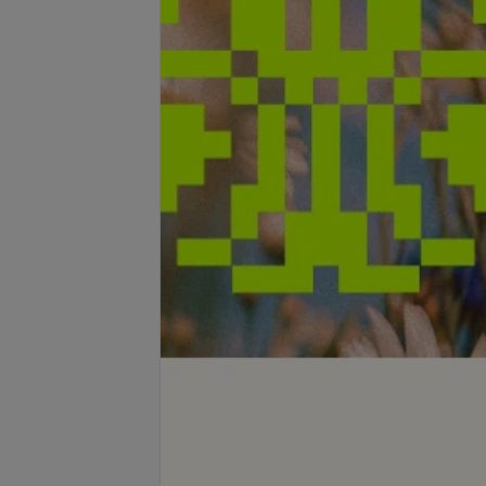
 ботокс для волос 45
Кератин, ботокс для волос 50
см
210 руб.