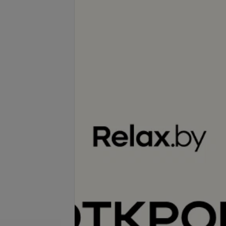
-
40
%
-
40
%
я волос (50-55 см)
Ботокс для волос (60-65 см)
33,33 руб.
90 руб.
150 руб.