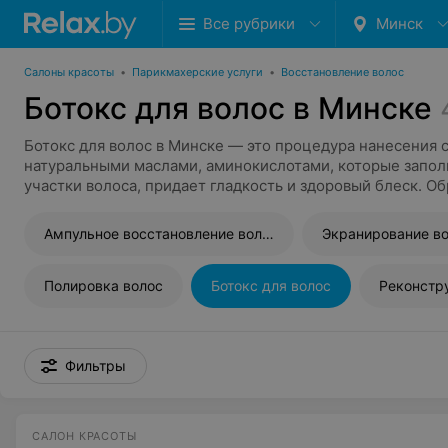
Все рубрики
Минск
Салоны красоты
•
Парикмахерские услуги
•
Восстановление волос
Ботокс для волос в Минске
Ботокс для волос в Минске — это процедура нанесения 
натуральными маслами, аминокислотами, которые запо
участки волоса, придает гладкость и здоровый блеск. Об
волос не выпрямляет волосы, а делает их блестящими, 
помогает устранить секущиеся участки. Эффект от перв
Ампульное восстановление волос
Экранирование в
1,5-2 месяца, но ботокс для волос имеет накопительный 
регулярности проведения процедуры, волосы будут доль
При ботоксе волос в Минске используют масляные, прот
Полировка волос
Ботокс для волос
Реконстр
аминокислотные составы. Для лучшего эффекта сообщите
улучшить вид волос после обесцвечивания, химической 
выпрямления, либо просто хотите улучшить вид волос. 
варьируется от 2 до 4 часов, а в конце часто также испо
Фильтры
минимальной температуре для дополнительного выпрям
белковый состав внутри пор и продлевает действие сост
также потребуются специальные средства: бессульфатн
САЛОН КРАСОТЫ
дополнительные маски для волос.