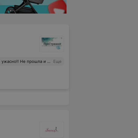
теру по дизайну ногтей!!! Больше туда ни ногой, деньги берут, а результат на пару дней! Не рекомендую никому на маникюр и покрытие к этому мастеру на Лобанка!!!
Еще