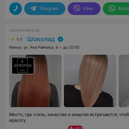
Telegram
Viber
What
САЛОН КРАСОТЫ
Шоколад
5.0
Минск, ул. Яна Райниса, 9
до 20:00
Место, где стиль, качество и энергия встречаются, чт
красоту.
-
40
%