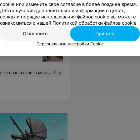
cookie или изменить свое согласие в более позднее время.
шивать самой потому что перед Новым годом было не куда не попасть. А вот длину мою мне никто не вернёт! Очень расстроена.
Еще
Для получения дополнительной информации о целях,
сроках и порядке использования файлов cookie вы можете
ознакомиться с нашей
Политикой обработки файлов cookie
Отклонить
Принять
Персональные настройки Cookie
е проходит в приятной атмосфере,всегда даст советы по уходу,а главное потрясающий результат. Спасибо,лучший салон ❤️
Еще