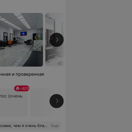
нная и проверенная
-
40
%
лос (очень
Все цены
 Рада,что выбрала именно этого специалиста! Теперь я ваш постоянный клиент! Спасибо еще раз!
Еще