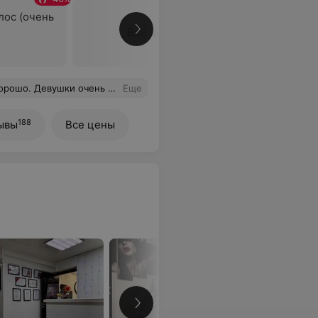
лос (очень
Все цены
аккуратные. В салоне чисто и аккуратно.
Еще
188
ывы
Все цены