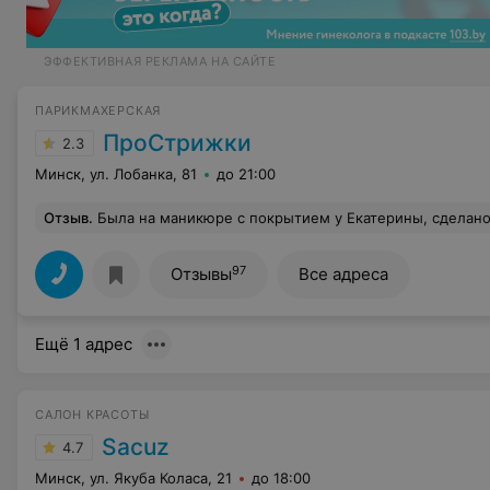
ЭФФЕКТИВНАЯ РЕКЛАМА НА САЙТЕ
ПАРИКМАХЕРСКАЯ
ПроСтрижки
2.3
Минск, ул. Лобанка, 81
до 21:00
Отзыв
.
Была на маникюре с покрытием у Екатерины, сделано ужасно!! Не прошла и неделя, как от маникюра нет и следа, гель лак вообще отслаивается!!! Вообщем мастер уставший, не умеет делать ни маникюр, ни покрывать гель лаком, у нее узнала, что почему то перед нанесением базы под гель лак, обезжиривать ногти не нужно!! Очень странно! Дизайн делать не умеет, хотя записали как к мас
97
Отзывы
Все адреса
Ещё 1 адрес
САЛОН КРАСОТЫ
Sacuz
4.7
Минск, ул. Якуба Коласа, 21
до 18:00