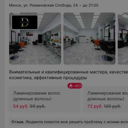
Минск, ул. Романовская Слобода, 24
до 21:00
Внимательные и квалифицированные мастера, качестве
косметика, эффективные процедуры
-
40
%
Ламинирование волос
Ламинирование во
(длинные волосы)
длинные волосы)
54 руб.
90 руб.
72 руб.
120 руб.
Отзыв
.
Людмила помогла мне решить проблему с моими волосами, чем я очень благадарна ей.Результат отличный, работа выполнена качественно,мои волосы как шелк прямые , блестящие и ухоженные! Очень хороший специалист своего дела.