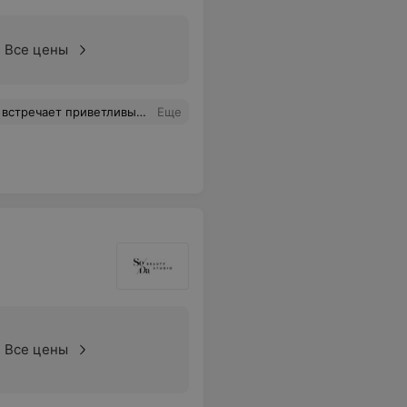
Все цены
 волос, всё получается стильно, красиво, эффектно! Спасибо салону за то, что он есть!
Еще
Все цены