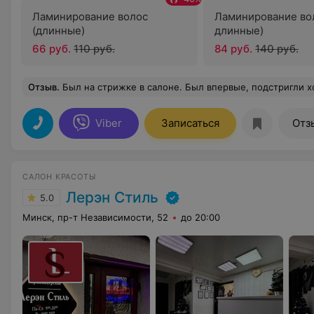
Ламинирование волос
Ламинирование во
(длинные)
длинные)
66 руб.
110 руб.
84 руб.
140 руб.
Отзыв
.
Был на стрижке в салоне. Был впервые, подстригли хорошо. Девушки очень приятные, вежливые, 
Viber
Записаться
Отз
САЛОН КРАСОТЫ
Лерэн Стиль
5.0
Минск, пр-т Независимости, 52
до 20:00