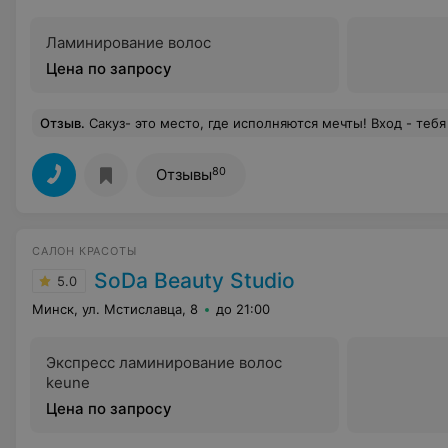
Ламинирование волос
Цена по запросу
Отзыв
.
Сакуз- это место, где исполняются мечты! Вход - тебя встречает приветливый администратор! Мастер Евгения вообще куколка, в ее руках чувствуешь себя уверенно и что бы она не делала - стрижку, окрашивание
80
Отзывы
САЛОН КРАСОТЫ
SoDa Beauty Studio
5.0
Минск, ул. Мстиславца, 8
до 21:00
Экспресс ламинирование волос
keune
Цена по запросу