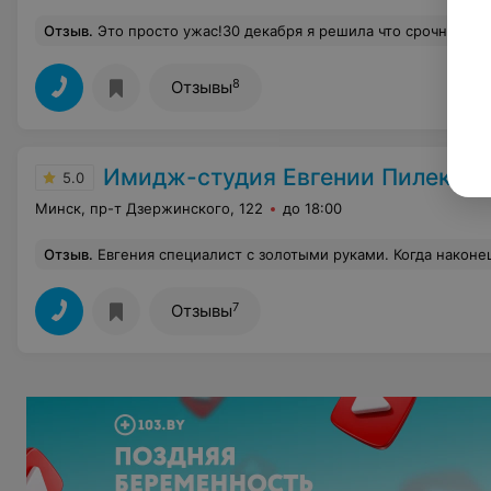
Отзыв
.
Это просто ужас!30 декабря я решила что срочно хочу подстричься и покрасится, о чем потом очень сильно пожалела! Мои волосы стали просто ужасны! Была длина до попы а постригли до лопаток, вроде мастера звали Светлана, корни у меня вообще были красного цвета. Цвет пришлось перекра
8
Отзывы
Имидж-студия Евгении Пилеко
5.0
Минск, пр-т Дзержинского, 122
до 18:00
Отзыв
.
Евгения специалист с золотыми руками. Когда наконец-то нашла своего мастера и никому больше не доверяю свои волосы. Езжу издалека,чтобы сделать окрашивание именно у нее. Думала,что блонд не может быть качественным,пока не познакомилась с ней. Внимательная и аккуратная. Вс
7
Отзывы