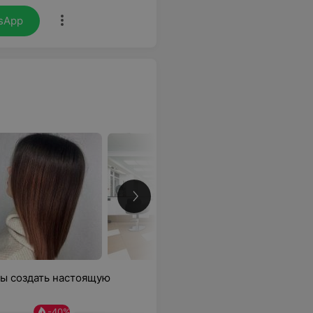
sApp
обы создать настоящую
-
40
%