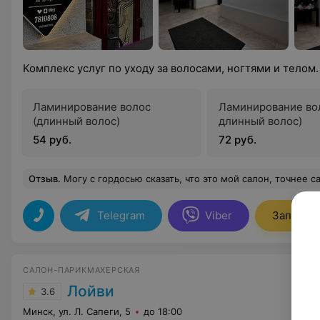
Комплекс услуг по уходу за волосами, ногтями и телом
Ламинирование волос
Ламинирование во
(длинный волос)
длинный волос)
54 руб.
72 руб.
Отзыв
.
Могу с гордосью сказать, что это мой салон, точнее салон, в котором я обслуживаюсь. Периодически делаю стрижки и разные уходовые процедуры. Очень нравится эффект от ламинирования и макадамии) Волосы после них очень мягкие
Telegram
Viber
Записать
САЛОН-ПАРИКМАХЕРСКАЯ
Лойви
3.6
Минск, ул. Л. Сапеги, 5
до 18:00