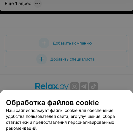
Ещё 1 адрес
Добавить компанию
Добавить специалиста
О проекте
Новости проекта
Размещение рекламы
Обработка файлов cookie
Вакансии
Публичный договор
Способы оплаты
Наш сайт использует файлы cookie для обеспечения
Публичный договор по использованию сервиса
удобства пользователей сайта, его улучшения, сбора
«Афиша»
статистики и предоставления персонализированных
Пользовательское соглашение
рекомендаций.