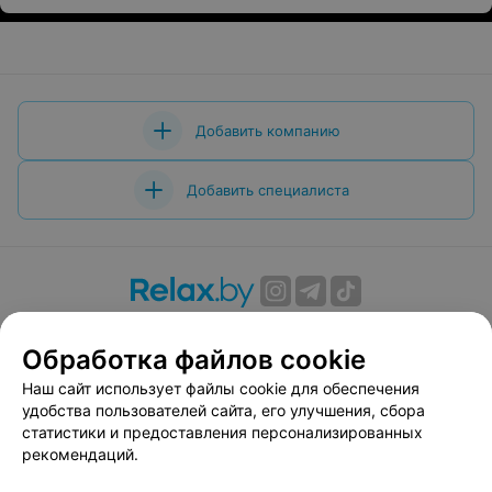
Добавить компанию
Добавить специалиста
О проекте
Новости проекта
Размещение рекламы
Обработка файлов cookie
Вакансии
Публичный договор
Способы оплаты
Публичный договор по использованию сервиса
Наш сайт использует файлы cookie для обеспечения
«Афиша»
удобства пользователей сайта, его улучшения, сбора
статистики и предоставления персонализированных
Пользовательское соглашение
рекомендаций.
Написать в поддержку