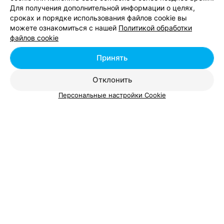
Для получения дополнительной информации о целях,
ЭФФЕКТИВНАЯ РЕКЛАМА НА САЙТЕ
сроках и порядке использования файлов cookie вы
можете ознакомиться с нашей
Политикой обработки
РЕМОНТ КОМПЬЮТЕРНОЙ ТЕХНИКИ
файлов cookie
NPServ
Принять
Новополоцк
до 18:00
Отклонить
Персональные настройки Cookie
Добавить компанию
Добавить специалиста
О проекте
Новости проекта
Размещение рекламы