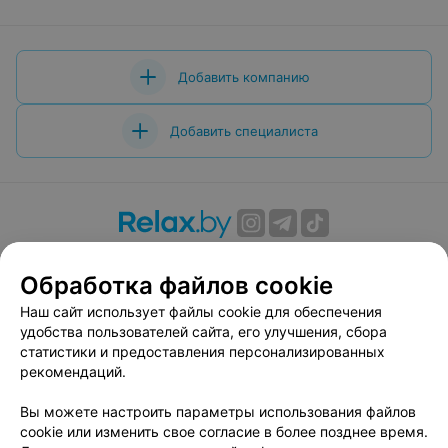
Добавить компанию
Добавить специалиста
О проекте
Новости проекта
Размещение рекламы
Обработка файлов cookie
Вакансии
Публичный договор
Способы оплаты
Публичный договор по использованию сервиса
Наш сайт использует файлы cookie для обеспечения
«Афиша»
удобства пользователей сайта, его улучшения, сбора
статистики и предоставления персонализированных
Пользовательское соглашение
рекомендаций.
Написать в поддержку
Вы можете настроить параметры использования файлов
Связаться по вопросам сотрудничества
cookie или изменить свое согласие в более позднее время.
Написать руководителю relax.by