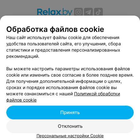
О проекте
Новости проекта
Размещение рекламы
Обработка файлов cookie
Вакансии
Публичный договор
Способы оплаты
Наш сайт использует файлы cookie для обеспечения
Публичный договор по использованию сервиса
удобства пользователей сайта, его улучшения, сбора
«Афиша»
статистики и предоставления персонализированных
Пользовательское соглашение
рекомендаций.
Написать в поддержку
Вы можете настроить параметры использования файлов
Связаться по вопросам сотрудничества
cookie или изменить свое согласие в более позднее время.
Написать руководителю relax.by
Для получения дополнительной информации о целях,
сроках и порядке использования файлов cookie вы
Персональные настройки cookie
можете ознакомиться с нашей
Политикой обработки
Обработка персональных данных
файлов cookie
Принять
© 2026 ООО «Артокс Лаб», УНП 191700409, регистрирующий орган -
Отклонить
Минский горисполком
| 220012, Республика Беларусь, г. Минск,
улица Толбухина, 2, пом. 16 | info@relax.by
Персональные настройки Cookie