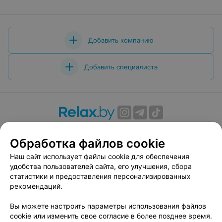
Добавить компанию
Добавить специалиста
О проекте
Новости проекта
Размещение рекламы
Обработка файлов cookie
Вакансии
Публичный договор
Способы оплаты
Публичный договор по использованию сервиса
Наш сайт использует файлы cookie для обеспечения
«Афиша»
удобства пользователей сайта, его улучшения, сбора
статистики и предоставления персонализированных
Пользовательское соглашение
рекомендаций.
Написать в поддержку
Вы можете настроить параметры использования файлов
Связаться по вопросам сотрудничества
cookie или изменить свое согласие в более позднее время.
Написать руководителю relax.by