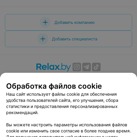
Добавить компанию
Добавить специалиста
О проекте
Новости проекта
Размещение рекламы
Обработка файлов cookie
Вакансии
Публичный договор
Способы оплаты
Публичный договор по использованию сервиса
Наш сайт использует файлы cookie для обеспечения
«Афиша»
удобства пользователей сайта, его улучшения, сбора
статистики и предоставления персонализированных
Пользовательское соглашение
рекомендаций.
Написать в поддержку
Вы можете настроить параметры использования файлов
Связаться по вопросам сотрудничества
cookie или изменить свое согласие в более позднее время.
Написать руководителю relax.by
Для получения дополнительной информации о целях,