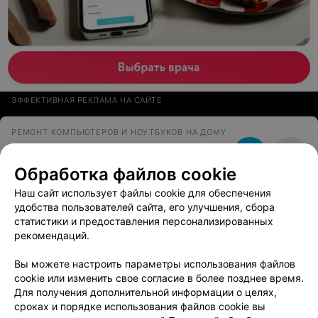
ЭФФЕКТИВНАЯ РЕКЛАМА НА САЙТЕ
РЕМОНТ КОМПЬЮТЕРОВ И НОУТБУКОВ НА ДОМУ
Help
Обработка файлов cookie
Витебск
до 21:00
Наш сайт использует файлы cookie для обеспечения
удобства пользователей сайта, его улучшения, сбора
РЕМОНТ КОМПЬЮТЕРОВ И НОУТБУКОВ НА ДОМУ
статистики и предоставления персонализированных
KomputersHelp
рекомендаций.
Витебск, Московский пр-т, 27
до 20:00
Вы можете настроить параметры использования файлов
cookie или изменить свое согласие в более позднее время.
Для получения дополнительной информации о целях,
РЕМОНТ НОУТБУКОВ
сроках и порядке использования файлов cookie вы
Notemaster