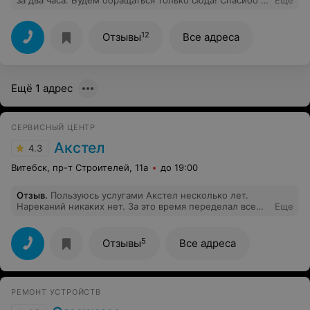
за два часа. Будем обращаться только сюда! Спасибо за
Еще
оперативность и за минимальную стоимость.
12
Отзывы
Все адреса
Ещё 1 адрес
СЕРВИСНЫЙ ЦЕНТР
Акстел
4.3
Витебск, пр-т Строителей, 11а
до 19:00
Отзыв
.
Пользуюсь услугами Акстел несколько лет.
Нареканий никаких нет. За это время переделал все
Еще
свои аккумуляторные батареи к электроинструменту
на более мощные. Работают уже два года. Несколько
раз ремонтировали телефоны для семьи. Без
5
Отзывы
Все адреса
нареканий. Все устраивает.
РЕМОНТ УСТРОЙСТВ