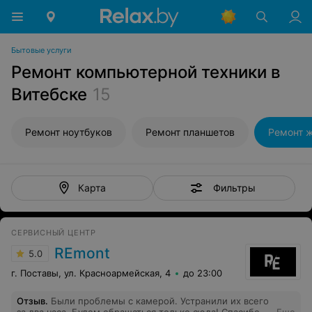
Бытовые услуги
Ремонт компьютерной техники в
Витебске
15
Ремонт ноутбуков
Ремонт планшетов
Ремонт 
Фильтры
Карта
СЕРВИСНЫЙ ЦЕНТР
REmont
5.0
г. Поставы, ул. Красноармейская, 4
до 23:00
Отзыв
.
Были проблемы с камерой. Устранили их всего