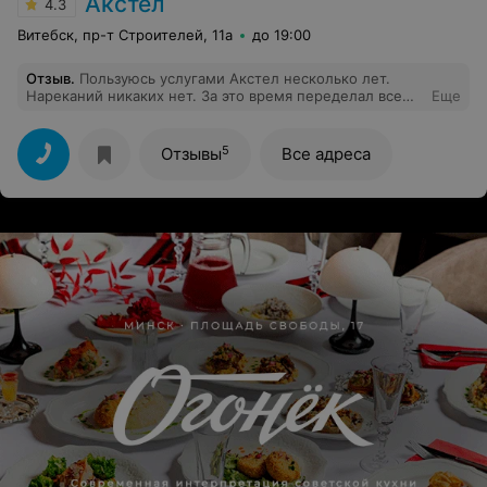
Акстел
4.3
каком-нибудь сыром помещении. Неприятная
ситуация. В данный СЦ больше не обратимся. И другим
Витебск, пр-т Строителей, 11а
до 19:00
не советуем!
Отзыв
.
Пользуюсь услугами Акстел несколько лет.
Нареканий никаких нет. За это время переделал все
Еще
свои аккумуляторные батареи к электроинструменту
на более мощные. Работают уже два года. Несколько
раз ремонтировали телефоны для семьи. Без
5
Отзывы
Все адреса
нареканий. Все устраивает.