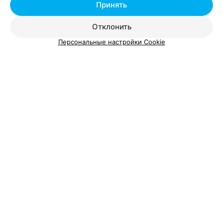
Принять
Отклонить
Персональные настройки Cookie
ЭФФЕКТИВНАЯ РЕКЛАМА НА САЙТЕ
РЕМОНТ КОМПЬЮТЕРНОЙ ТЕХНИКИ
Forst-Max
Витебск, ул. Калинина, 14а
до 18:00