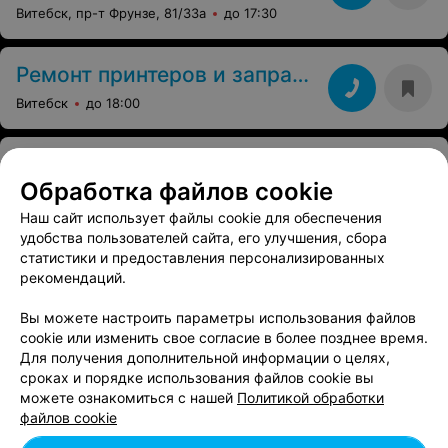
Витебск, пр-т Фрунзе, 81/33а
до 17:30
Ремонт принтеров и заправка карт
Витебск
до 18:00
СЕРВИСНЫЙ ЦЕНТР
Ровные руки
Обработка файлов cookie
Наш сайт использует файлы cookie для обеспечения
Витебск, пр-т Московский, 21а
до 20:00
удобства пользователей сайта, его улучшения, сбора
статистики и предоставления персонализированных
РЕМОНТ ТЕХНИКИ
рекомендаций.
Терабайт
Вы можете настроить параметры использования файлов
Витебск, ул. Красного Партизана, 5
до 18:00
cookie или изменить свое согласие в более позднее время.
Для получения дополнительной информации о целях,
сроках и порядке использования файлов cookie вы
можете ознакомиться с нашей
Политикой обработки
файлов cookie