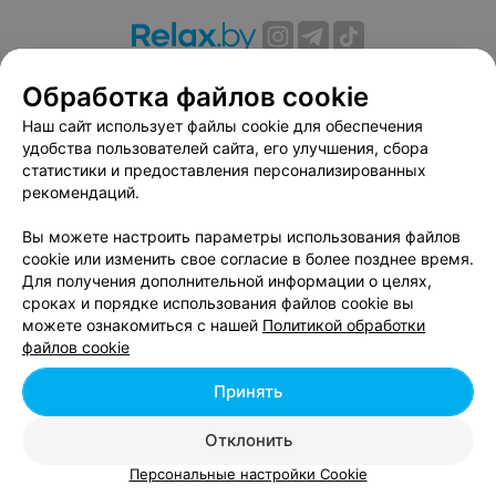
О проекте
Новости проекта
Размещение рекламы
Обработка файлов cookie
Вакансии
Публичный договор
Способы оплаты
Наш сайт использует файлы cookie для обеспечения
Публичный договор по использованию сервиса
удобства пользователей сайта, его улучшения, сбора
«Афиша»
статистики и предоставления персонализированных
Пользовательское соглашение
рекомендаций.
Написать в поддержку
Вы можете настроить параметры использования файлов
Связаться по вопросам сотрудничества
cookie или изменить свое согласие в более позднее время.
Написать руководителю relax.by
Для получения дополнительной информации о целях,
сроках и порядке использования файлов cookie вы
Персональные настройки cookie
можете ознакомиться с нашей
Политикой обработки
Обработка персональных данных
файлов cookie
Принять
© 2026 ООО «Артокс Лаб», УНП 191700409, регистрирующий орган -
Отклонить
Минский горисполком
| 220012, Республика Беларусь, г. Минск,
улица Толбухина, 2, пом. 16 | info@relax.by
Персональные настройки Cookie