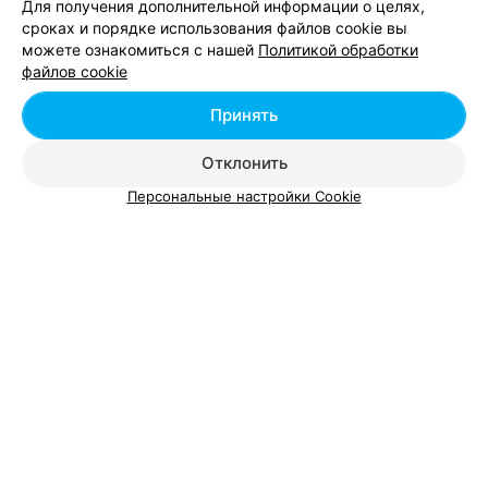
Для получения дополнительной информации о целях,
сроках и порядке использования файлов cookie вы
можете ознакомиться с нашей
Политикой обработки
Добавить компанию
файлов cookie
Добавить специалиста
Принять
Отклонить
Персональные настройки Cookie
О проекте
Новости проекта
Размещение рекламы
Вакансии
Публичный договор
Способы оплаты
Публичный договор по использованию сервиса
«Афиша»
Пользовательское соглашение
Написать в поддержку
Связаться по вопросам сотрудничества
Написать руководителю relax.by
Персональные настройки cookie