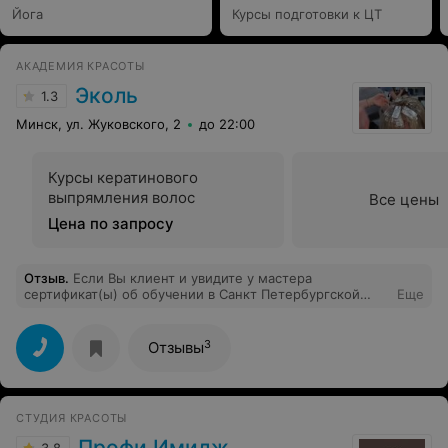
Йога
Курсы подготовки к ЦТ
АКАДЕМИЯ КРАСОТЫ
Эколь
1.3
Минск, ул. Жуковского, 2
до 22:00
Курсы кератинового
выпрямления волос
Все цены
Цена по запросу
Отзыв
.
Если Вы клиент и увидите у мастера
сертификат(ы) об обучении в Санкт Петербургской
Еще
Школе Красоты. Не рекомендую обучаться
ламинированию и наращиванию ресниц. Жадный
платит дважды, а на качественном обучении не
3
Отзывы
экономят.
СТУДИЯ КРАСОТЫ
Профи Имидж