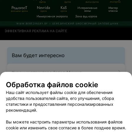
ЭФФЕКТИВНАЯ РЕКЛАМА НА САЙТЕ
Вам будет интересно
Курсы инструктора йоги в Минске
Обработка файлов cookie
Курсы фитнес-тренера в Минске
Наш сайт использует файлы cookie для обеспечения
удобства пользователей сайта, его улучшения, сбора
статистики и предоставления персонализированных
Курсы инструктора пилатеса в Минске
рекомендаций.
Вы можете настроить параметры использования файлов
cookie или изменить свое согласие в более позднее время.