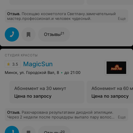
Отзыв
.
Посещаю косметолога Светлану.замечательный
мастер.профессионал.и человек чудесный.
Еще
21
Отзывы
СТУДИЯ КРАСОТЫ
MagicSun
3.5
Минск, ул. Городской Вал, 8
до 21:00
Абонемент на 30 минут
Абонемент на 60 
Цена по запросу
Цена по запросу
Отзыв
.
Разочарована результатами диодной эпиляции.
Через 2 недели после процедуры выпало пару волос
Еще
на подмышках, ноги вообще никак не прореагировали
. Выбросила деньги. Есть с чем сравнивать - ни в
одном из предыдущих мест такого не было. Результат
20
Отзывы