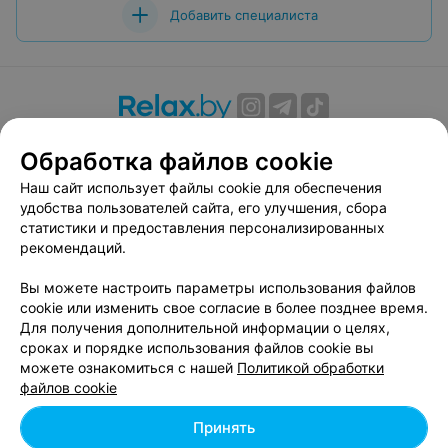
Добавить специалиста
О проекте
Новости проекта
Размещение рекламы
Обработка файлов cookie
Вакансии
Публичный договор
Способы оплаты
Наш сайт использует файлы cookie для обеспечения
Публичный договор по использованию сервиса
удобства пользователей сайта, его улучшения, сбора
«Афиша»
статистики и предоставления персонализированных
Пользовательское соглашение
рекомендаций.
Написать в поддержку
Вы можете настроить параметры использования файлов
Связаться по вопросам сотрудничества
cookie или изменить свое согласие в более позднее время.
Написать руководителю relax.by
Для получения дополнительной информации о целях,
сроках и порядке использования файлов cookie вы
Персональные настройки cookie
можете ознакомиться с нашей
Политикой обработки
Обработка персональных данных
файлов cookie
Принять