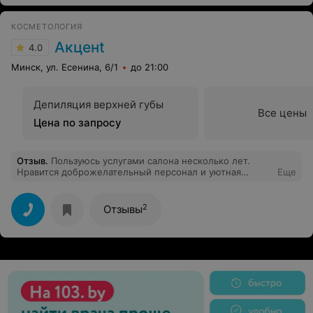
КОСМЕТОЛОГИЯ
Акценt
4.0
Минск, ул. Есенина, 6/1
до 21:00
Депиляция верхней губы
Все цены
Цена по запросу
Отзыв
.
Пользуюсь услугами салона несколько лет.
Нравится доброжелательный персонал и уютная
Еще
атмосфера. Администратору Ирине спасибо за
индивидуальный подход и внимательное отношение!
Делаю депиляцию у мастера Татьяны. Её "золотые
2
Отзывы
ручки" просто творят чудеса! Всё быстро, чисто, гладко
и безболезненно. Делаю также коррекцию и
окрашивание бровей, уходы за лицом. Всегда
прекрасный результат! Спасибо Танечка, вам за
красоту!