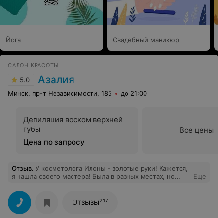
Йога
Свадебный маникюр
САЛОН КРАСОТЫ
Азалия
5.0
Минск, пр-т Независимости, 185
до 21:00
Депиляция воском верхней
губы
Все цены
Цена по запросу
Отзыв
.
У косметолога Илоны - золотые руки! Кажется,
я нашла своего мастера! Была в разных местах, но
Еще
лучше массаж лица никто мне не сделал. Посоветует,
какая косметика лучше, депиляции делает вообще
прекрасно и не больно. И - быстро. Очень здорово,
217
Отзывы
спасибо за такое отношение!