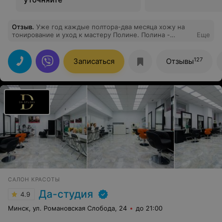
Отзыв
.
Уже год каждые полтора-два месяца хожу на
тонирование и уход к мастеру Полине. Полина -
Еще
невероятный профессионал и она всегда с
удовольствием делится своими знаниями по уходу за
волосами. Отдельное спасибо хочется сказать
127
Записаться
Отзывы
администратору Полине за ее гостеприимство и
прекрасную улыбку. Благодаря этим двум девушкам я
всегда с нетерпением жду следующую мою запись в
Icon. Теперь я ваш постоянный клиент. Спасибо за
красивые волосы и хорошее настроение)
САЛОН КРАСОТЫ
Да-студия
4.9
Минск, ул. Романовская Слобода, 24
до 21:00