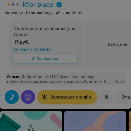
K’ior place
5.0
Минск, ул. Леонида Беды, 45
до 20:00
Удаление волос воском (над
губой)
15 руб.
Все цены
Запись по телефону
Записаться
Отзыв
.
Добрый день! 31.07 была на процедуре
глубокого ухода за волосами у мастера Кристины (я
Еще
обладатель вьющихся пористых волос). Волосы стали
мягче, радуют блеском. Получила четкие
рекомендации по домашнему уходу и приятный
Записаться онлайн
Отз
подарок от салона) Уютная атмосфера, вежливое и
приятное общение. Благодарю!