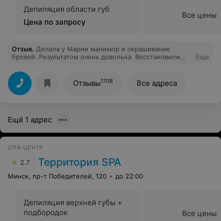
Депиляция области губ
Все цены
Цена по запросу
Отзыв
.
Делала у Марии маникюр и окрашивание
бровей. Результатом очень довольна. Восстановили
Еще
мне два сломанных ногтя, укрепили все остальные
гелем и покрыли гель лаком. На все ушло 1 ч. 30 мин.
Быстро и качественно!
1708
Отзывы
Все адреса
Ещё 1 адрес
СПА-ЦЕНТР
Территория SPA
2.7
Минск, пр-т Победителей, 120
до 22:00
Депиляция верхней губы +
подбородок
Все цены