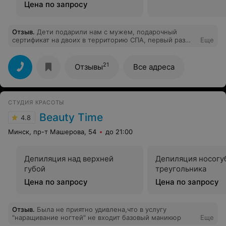
Цена по запросу
Отзыв
.
Дети подарили нам с мужем, подарочный
сертификат на двоих в территорию СПА, первый раз
Еще
посещали такое заведение, были в полном восторге,
эмоциям не было придела, бани супер, гидромассаж
обалденный, обслуживание замечательное, по
21
Отзывы
Все адреса
окончании времени в банях, нас встречали
массажисты, им огромное спасибо за
профессионализм. Теперь будем посещать.
СТУДИЯ КРАСОТЫ
Beauty Time
4.8
Минск, пр-т Машерова, 54
до 21:00
Депиляция над верхней
Депиляция носогу
губой
треугольника
Цена по запросу
Цена по запросу
Отзыв
.
Была не приятно удивлена,что в услугу
"наращивание ногтей" не входит базовый маникюр
Еще