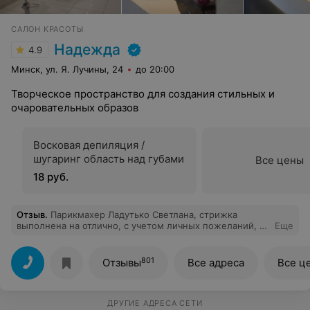
САЛОН КРАСОТЫ
Надежда
4.9
Минск, ул. Я. Лучины, 24
до 20:00
Творческое пространство для создания стильных и
очаровательных образов
Восковая депиляция /
шугаринг область над губами
Все цены
18 руб.
Отзыв
.
Парикмахер Ладутько Светлана, стрижка
выполнена на отлично, с учетом личных пожеланий, с
Еще
добавлением от лица мастера современных ноток
801
Отзывы
Все адреса
Все ц
ДРУГИЕ АДРЕСА СЕТИ