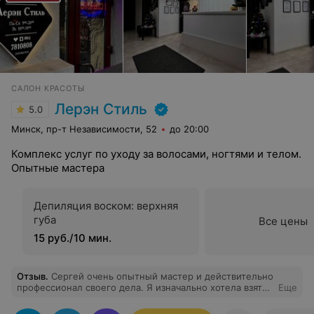
САЛОН КРАСОТЫ
Лерэн Стиль
5.0
Минск, пр-т Независимости, 52
до 20:00
Комплекс услуг по уходу за волосами, ногтями и телом.
Опытные мастера
Депиляция воском: верхняя
губа
Все цены
15 руб./10 мин.
Отзыв
.
Сергей очень опытный мастер и действительно
профессионал своего дела. Я изначально хотела взять
Еще
курс антицеллюлитного массажа, но потом решила,
что ещё и спину нужно, так как сидячая работа,