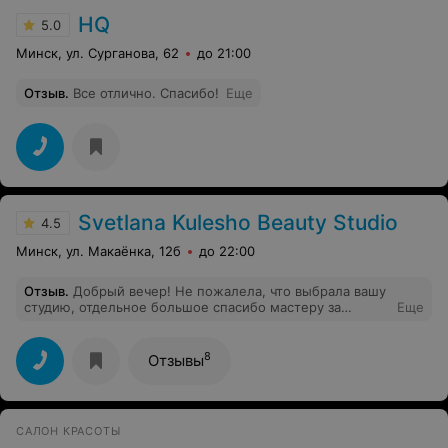
HQ
5.0
Минск, ул. Сурганова, 62
до 21:00
Отзыв
.
Все отлично. Спасибо!
Еще
Svetlana Kulesho Beauty Studio
4.5
Минск, ул. Макаёнка, 12б
до 22:00
Отзыв
.
Добрый вечер! Не пожалела, что выбрала вашу
студию, отдельное большое спасибо мастеру за
Еще
старания, Валерия очень порадовала мастерством)
очень рада, что обратилась к Вам)
8
Отзывы
САЛОН КРАСОТЫ