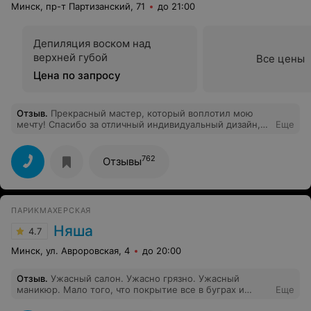
Минск, пр-т Партизанский, 71
до 21:00
Депиляция воском над
верхней губой
Все цены
Цена по запросу
Отзыв
.
Прекрасный мастер, который воплотил мою
мечту! Спасибо за отличный индивидуальный дизайн,
Еще
скорость и аккуратность!
762
Отзывы
ПАРИКМАХЕРСКАЯ
Няша
4.7
Минск, ул. Авроровская, 4
до 20:00
Отзыв
.
Ужасный салон. Ужасно грязно. Ужасный
маникюр. Мало того, что покрытие все в буграх и
Еще
огромный слой лака. Так еще форма острый квадрат по