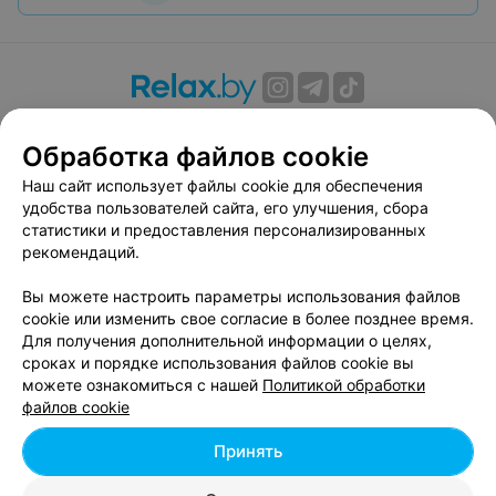
О проекте
Новости проекта
Размещение рекламы
Обработка файлов cookie
Вакансии
Публичный договор
Способы оплаты
Публичный договор по использованию сервиса
Наш сайт использует файлы cookie для обеспечения
«Афиша»
удобства пользователей сайта, его улучшения, сбора
статистики и предоставления персонализированных
Пользовательское соглашение
рекомендаций.
Написать в поддержку
Вы можете настроить параметры использования файлов
Связаться по вопросам сотрудничества
cookie или изменить свое согласие в более позднее время.
Написать руководителю relax.by
Для получения дополнительной информации о целях,
Персональные настройки cookie
сроках и порядке использования файлов cookie вы
можете ознакомиться с нашей
Политикой обработки
Обработка персональных данных
файлов cookie
Принять
© 2026 ООО «Артокс Лаб», УНП 191700409, регистрирующий орган -