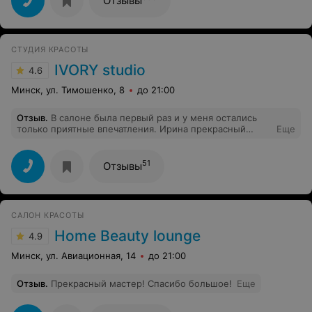
Отзывы
СТУДИЯ КРАСОТЫ
IVORY studio
4.6
Минск, ул. Тимошенко, 8
до 21:00
Отзыв
.
В салоне была первый раз и у меня остались
только приятные впечатления. Ирина прекрасный
Еще
мастер и чудесный специалист! Стрижка на длинные
волосы получилась невероятно красивая и удобная в
укладке. Обязательно снова к Вам приду!
51
Отзывы
САЛОН КРАСОТЫ
Home Beauty lounge
4.9
Минск, ул. Авиационная, 14
до 21:00
Отзыв
.
Прекрасный мастер! Спасибо большое!
Еще