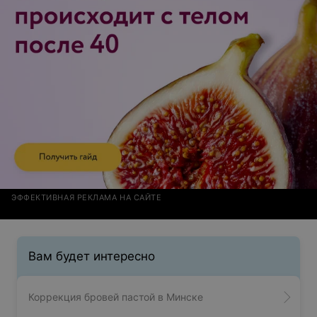
Мастер деликатно предложила выполнить, чтобы
подчеркнуть мою индивидуальность; 3) в невероятном
настроении, уверенная,что впервые встретила
настоящего профессионала, который не то, что стоит
денег,а стоит гараздо больших денег!Спасибо,
девочки!
ЭФФЕКТИВНАЯ РЕКЛАМА НА САЙТЕ
Вам будет интересно
Коррекция бровей пастой в Минске