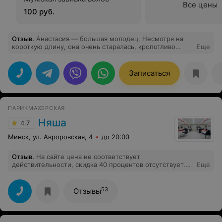
Все цены
100 руб.
Отзыв
.
Анастасия — большая молодец. Несмотря на
короткую длину, она очень старалась, кропотливо
Еще
прорабатывала и стрижку, и сложное окрашивание.
Результат просто превосходный! Тот случай, когда
можно полностью довериться мастеру и получить вау-
Записаться
эффект. Рекомендую!
ПАРИКМАХЕРСКАЯ
Няша
4.7
Минск, ул. Авроровская, 4
до 20:00
Отзыв
.
На сайте цена не соответствует
действительности, скидка 40 процентов отсутствует.
Еще
По стоимости на длинные волосы, согласно
полученной информации по телефону, 160 руб., а не
55 руб.
53
Отзывы