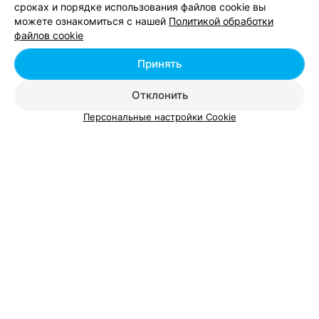
сроках и порядке использования файлов cookie вы
можете ознакомиться с нашей
Политикой обработки
Добавить компанию
файлов cookie
Добавить специалиста
Принять
Отклонить
Персональные настройки Cookie
О проекте
Новости проекта
Размещение рекламы
Вакансии
Публичный договор
Способы оплаты
Публичный договор по использованию сервиса
«Афиша»
Пользовательское соглашение
Написать в поддержку
Связаться по вопросам сотрудничества
Написать руководителю relax.by
Персональные настройки cookie