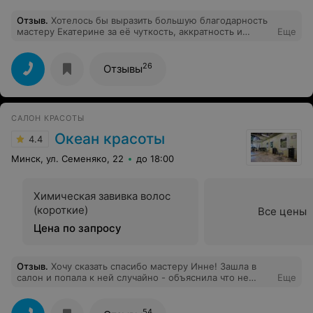
Отзыв
.
Хотелось бы выразить большую благодарность
мастеру Екатерине за её чуткость, аккратность и
Еще
подход к клиенту! Выбор хорошего мастера по
стрижкам был для меня очень важен и по
рекомегдации администратора Натальи я пошла
26
Отзывы
именно к ней. Со мной просто случилось чудо с
первых же минут-я нашла своего мастера! Также
очень рада, что выбрала именно это место в нашем
районе, теперь будем обслуживатся всей семьей! Хочу
САЛОН КРАСОТЫ
пожелать Парикмахерской Секрет Красоты побольше
хороших, позитивных клиентов и всегда хорошего
Океан красоты
4.4
настроения!
Минск, ул. Семеняко, 22
до 18:00
Химическая завивка волос
(короткие)
Все цены
Цена по запросу
Отзыв
.
Хочу сказать спасибо мастеру Инне! Зашла в
салон и попала к ней случайно - объяснила что не
Еще
вижу выхода кроме как сделать очень короткую
стрижку. Я была уверена, что сделать какую-нибудь
внятную прическу не реально, потому что волосы
54