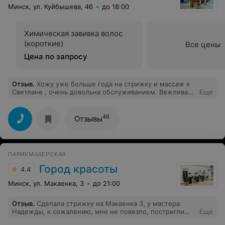
Минск, ул. Куйбышева, 46
до 18:00
Химическая завивка волос
(короткие)
Все цены
Цена по запросу
Отзыв
.
Хожу уже больше года на стрижку и массаж к
Светлане , очень довольна обслуживанием. Вежливая
Еще
администрация и квалифицированные мастера .
Спасибо большое за внимание и красоту .
46
Отзывы
ПАРИКМАХЕРСКАЯ
Город красоты
4.4
Минск, ул. Макаенка, 3
до 21:00
Отзыв
.
Сделала стрижку на Макаенка 3, у мастера
Надежды, к сожалению, мне не повезло, постригли
Еще
совсем криво,волосы с одной стороны были