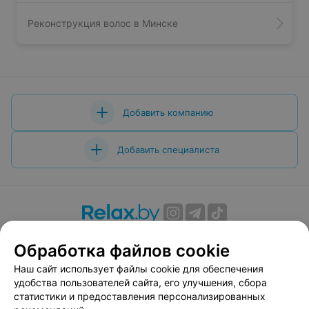
Реконструкция волос в Минске
Добавить компанию
Добавить специалиста
О проекте
Новости проекта
Размещение рекламы
Обработка файлов cookie
Вакансии
Публичный договор
Способы оплаты
Наш сайт использует файлы cookie для обеспечения
Публичный договор по использованию сервиса
удобства пользователей сайта, его улучшения, сбора
«Афиша»
статистики и предоставления персонализированных
Пользовательское соглашение