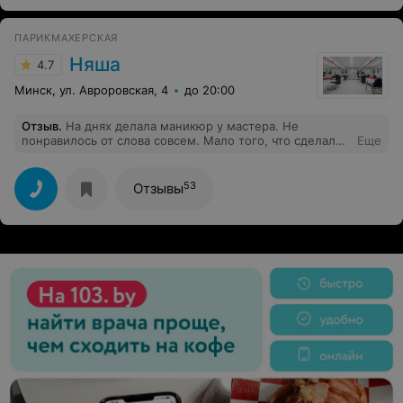
главное потрясающий результат. Спасибо,лучший
салон ❤️
ПАРИКМАХЕРСКАЯ
Няша
4.7
Минск, ул. Авроровская, 4
до 20:00
Отзыв
.
На днях делала маникюр у мастера. Не
понравилось от слова совсем. Мало того, что сделали
Еще
не аккуратно. Ещё на что обратила внимание, так это
не аккуратное рабочее место, такое ощущение, что
там давно не убирались!
53
Отзывы