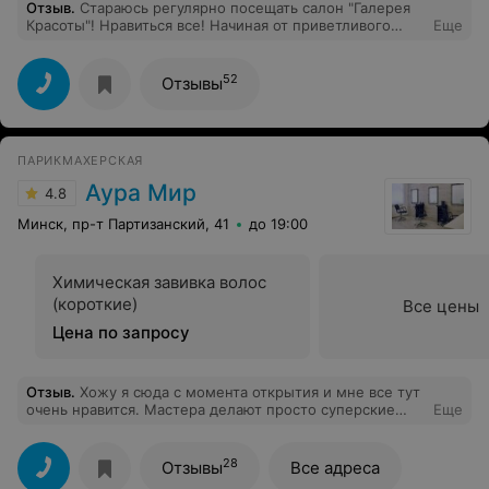
Отзыв
.
Стараюсь регулярно посещать салон "Галерея
Красоты"! Нравиться все! Начиная от приветливого
Еще
персонала, заканчивая профессионалами которые там
работают! В этот раз мне подарили сертификат на
процедуру "Испанский массаж лица". Делала
52
Отзывы
косметолог Людмила! Все безумно понравилось!
Людмила не только профессионал, но и позитивный
человек, который во время процедуры все
рассказывает и советует! Очень советую сходить, т.к.
ПАРИКМАХЕРСКАЯ
1,5 часа полного релакса! Людмила - профессионал
своего дела!
Аура Мир
4.8
Минск, пр-т Партизанский, 41
до 19:00
Химическая завивка волос
(короткие)
Все цены
Цена по запросу
Отзыв
.
Хожу я сюда с момента открытия и мне все тут
очень нравится. Мастера делают просто суперские
Еще
стрижки. Администратор очень приветливая и
внимательная, всегда улыбается. Очень рекомендую
этот салон всем, кто ищет качественные услуги!
28
Отзывы
Все адреса