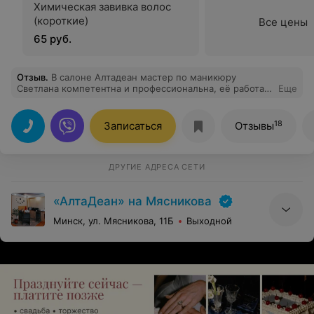
Химическая завивка волос
(короткие)
Все цены
65 руб.
Отзыв
.
В салоне Алтадеан мастер по маникюру
Светлана компетентна и профессиональна, её работа
Еще
высочайшего качества. Парикмахеры Ирина и Елена
прекрасно делают модельные стрижки как детские,
так и взрослые. Очень довольна качеством
18
Записаться
Отзывы
оказываемых услуг!
ДРУГИЕ АДРЕСА СЕТИ
«АлтаДеан» на Мясникова
Минск, ул. Мясникова, 11Б
Выходной