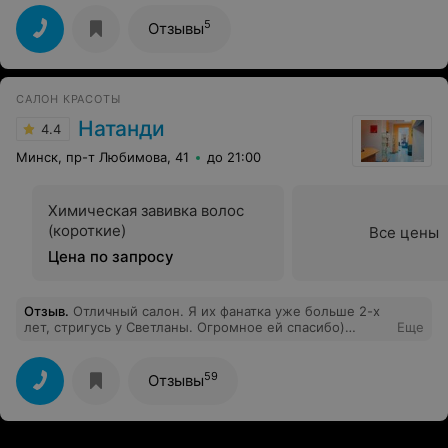
5
Отзывы
САЛОН КРАСОТЫ
Натанди
4.4
Минск, пр-т Любимова, 41
до 21:00
Химическая завивка волос
(короткие)
Все цены
Цена по запросу
Отзыв
.
Отличный салон. Я их фанатка уже больше 2-х
лет, стригусь у Светланы. Огромное ей спасибо)
Еще
Знаете, то чувство, когда сидишь в кресле и знаешь
что все будет как всегда отменно. Даже после
переезда в другой город осталась верна своему
59
Отзывы
парикмахеру) Вот теперь специально приезжаю чтобы
постричься. А не давно решила и мужа с собой взять.
Ему так понравилась стрижка, что теперь он больше
не хочет ходить в другие салоны. После этого