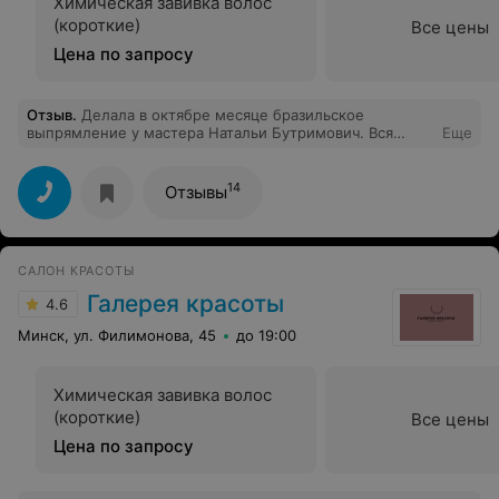
Химическая завивка волос
(короткие)
Все цены
Цена по запросу
Отзыв
.
Делала в октябре месяце бразильское
выпрямление у мастера Натальи Бутримович. Вся
Еще
процедура длилась около 3-х часов. Благодаря
волшебным ручкам Натальи, проходила четыре месяца
с красивыми, гладкими и шелковистыми волосиками. В
14
Отзывы
следующий раз только к ней и пойду. Всем советую
данного мастера и данную процедуру, не пожалеете.
САЛОН КРАСОТЫ
Галерея красоты
4.6
Минск, ул. Филимонова, 45
до 19:00
Химическая завивка волос
(короткие)
Все цены
Цена по запросу