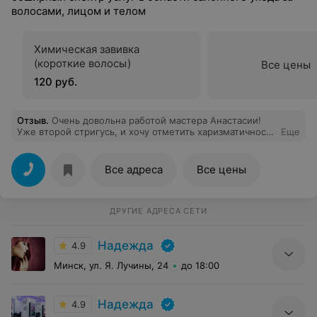
волосами, лицом и телом
Химическая завивка
(короткие волосы)
Все цены
120 руб.
Отзыв
.
Очень довольна работой мастера Анастасии!
Уже второй стригусь, и хочу отметить харизматичность
Еще
самой Анастасии, невероятную технику самого
процесса стрижки, аккуратность и что очень важно -
чувство стиля самого клиента. Стрижка получилась
Все адреса
Все цены
просто восхитительная! Анастасия, творческих Вам
успехов! Вы - невероятная!
ДРУГИЕ АДРЕСА СЕТИ
Надежда
4.9
Минск, ул. Я. Лучины, 24
до 18:00
Надежда
4.9