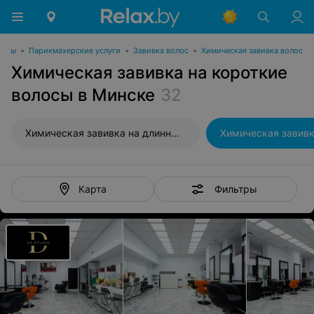
соты
•
Парикмахерские услуги
•
Завивка волос
•
Химическая завивка волос
Химическая завивка на короткие
волосы в Минске
32
Химическая завивка на длинные волосы
Фильтры
Карта