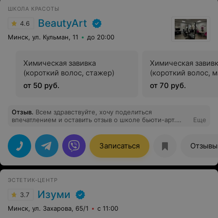
ШКОЛА КРАСОТЫ
BeautyArt
4.6
Минск, ул. Кульман, 11
до 20:00
Химическая завивка
Химическая завив
(короткий волос, стажер)
(короткий волос, м
от 50 руб.
от 70 руб.
Отзыв
.
Всем здравствуйте, хочу поделиться
впечатлением и оставить отзыв о школе бьюти-арт.
Еще
Попал сюда моделью на стрижку случайно, переживал
и волновался вдруг ученики меня плохо подстригся.
Но мои сомнения оказались напрасны. Ученица была
Записаться
Отзывы
очень аккуратна старательно выполняла стрижку , учла
мои пожелания. Преподаватель Ольга Бузовская была
рядом помогала корректировать подсказывала ,
объясняла, все время участвовала в процессе .
ЭСТЕТИК-ЦЕНТР
Стрижка получилась даже лучше чем была ранее
когда я строгая в барбершопе за деньги .Результатом
Изуми
3.7
доволен , быстро идеально. Всем рекомендую школу .
Моделей стригут бесплатно но результат, как в лучшем
Минск, ул. Захарова, 65/1
с 11:00
салоне города. Теперь буду постоянно посещать