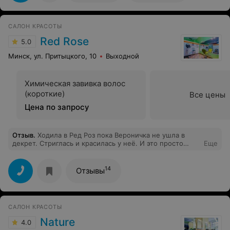
САЛОН КРАСОТЫ
Red Rose
5.0
Минск, ул. Притыцкого, 10
Выходной
Химическая завивка волос
(короткие)
Все цены
Цена по запросу
Отзыв
.
Ходила в Ред Роз пока Вероничка не ушла в
декрет. Стриглась и красилась у неё. И это просто
Еще
супер!!!!!!!!!!!!!!!Не могу найти нигде подобного
мастера. Подбирали стрижку не просто абы как по
тому что мне она на ком-то понравилась, а по типу
14
Отзывы
лица и с тонной журналов. В результате ВСЕГДА
идеально! И красила так что у меня все спрашивали
как я добилась такого идеально-блондинного цвета. В
общем если будет там Вероника, то считайте что вы
САЛОН КРАСОТЫ
точно в надежных руках.
Nature
4.0