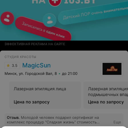
ЭФФЕКТИВНАЯ РЕКЛАМА НА САЙТЕ
СТУДИЯ КРАСОТЫ
MagicSun
3.5
Минск, ул. Городской Вал, 8
до 21:00
Лазерная эпиляция лица
Лазерная эпиляци
подмышечных впа
Цена по запросу
Цена по запросу
Отзыв
.
Молодой человек подарил сертификат на
комплекс процедур "Сладкая жизнь" стоимость
Еще
которого составляет 810 000(один из самых дорогих).В