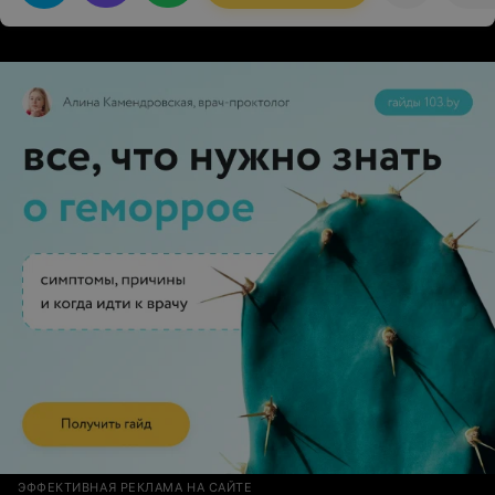
все очень по-домашнему и вкусно, спасибо шеф-
повару и поваром, а так же ещё одним пчелкам-
официанткам. СПА-отдельное спасибо за релакс)
Можно перечислять долго, но это тот санаторий, куда
хочется возвращаться снова и снова! Здесь по-
домашнему уютно и тепло! И мы обязательно ещё
вернёмся!
ЭФФЕКТИВНАЯ РЕКЛАМА НА САЙТЕ