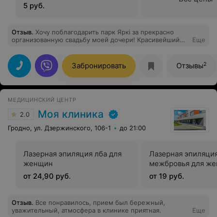
5 руб.
Отзыв
.
Хочу поблагодарить парк Яркі за прекрасно
организованную свадьбу моей дочери! Красивейший
Еще
шатер и территория вокруг. Кухня великолепная,
понравилось всем гостям. Уровень обслуживания
персонала на высоте! Молодоженам был в подарок
2
Забронировать
Отзывы
предоставлен номер в этом отеле, огромный плюс и
бонус! Рекомендую всем парк Яркі, это будет
незабываемый праздник, как был у нас! Также
молодоженам был подарен именной сертификат на
МЕДИЦИНСКИЙ ЦЕНТР
бесплатное проживание на годовщину свадьбы.
Восторг!
Моя клиника
2.0
Гродно, ул. Дзержинского, 106-1
до 21:00
Лазерная эпиляция лба для
Лазерная эпиляци
женщин
межбровья для ж
от 24,90 руб.
от 19 руб.
Отзыв
.
Все понравилось, прием был бережный,
уважительный, атмосфера в клинике приятная.
Еще