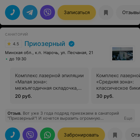
Записаться
Отзывы
САНАТОРИЙ
Приозерный
4.5
Минская обл., к.п. Нарочь, ул. Песчаная, 21
до 19:30
Комплекс лазерной эпиляции
Комплекс лазерно
«Малая зона»:
«Средняя зона»:
межъягодичная складочка,
классическое бики
линия живота, верхняя губа,
подмышки, бедра, 
20 руб.
30 руб.
подбородок
голени, все лицо
Отзыв
.
Вот уже 3 года подряд приезжаем в санаторий
"Приозерный"! И хочется выразить огромную
Еще
благодарность всему персоналу санатория, начиная от
маркетинга (спасибо за подбор номера) и заканчивая
горничными(это пчелки-труженицы).Рецешен-
Забронировать
Отз
девочки-умницы, разрулят любую проблему. Питание-