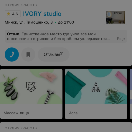
СТУДИЯ КРАСОТЫ
IVORY studio
4.6
Минск, ул. Тимошенко, 8
до 21:00
Отзыв
.
Единственное место где учли все мои
пожелания в стрижке и без проблем укладывается
Еще
волос, очень приятная атмосфера в салоне, цены
средние по городу
51
Отзывы
Массаж лица
Йога
СТУДИЯ КРАСОТЫ