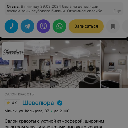
Отзыв
.
В пятницу 29.03.2024 была на депиляции
воском зоны глубокого бикини. Огромное спасибо
Еще
мастеру по депиляции. Анна - высококлассный
специалист, очень аккуратная и приятная девушка. Я
очень боялась делать депиляцию, но волшебные ручки
Записаться
Анны снимают весь страх и боль. Боли нет совсем! Всё
качественно, я довольна результатом. Буду
постоянным клиентом! Вежливое отношение,
профессионализм во всем!!!
САЛОН КРАСОТЫ
Шевелюра
4.9
Минск, ул. Кольцова, 37
до 21:00
Салон красоты с уютной атмосферой, широким
спектром услуг и мастерами высокого уровня