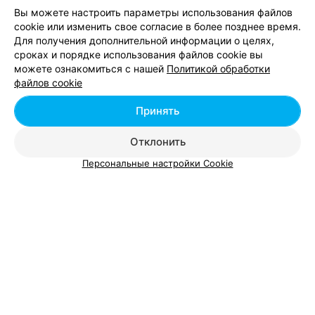
Вам будет интересно
приветливые, тактичные, настоящие профессионалы.
Вы можете настроить параметры использования файлов
Однозначно буду возвращаться, в меню салона еще
cookie или изменить свое согласие в более позднее время.
много вкусностей :)
Для получения дополнительной информации о целях,
Шугаринг живота в Минске
сроках и порядке использования файлов cookie вы
можете ознакомиться с нашей
Политикой обработки
файлов cookie
Шугаринг спины в Минске
Принять
Шугаринг бедер в Минске
Отклонить
Персональные настройки Cookie
Шугаринг груди - цена в Минске
Spa депиляция груди
от 28 руб.
Депиляция мужская шугаринг грудь / спина
от 60 руб.
Шугаринг груди
от 20 руб.
Шугаринг груди жен
от 10 руб.
Шугаринг грудь полностью
от 30 руб.