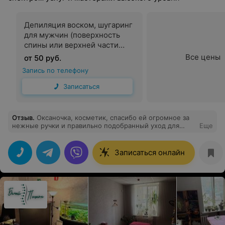
Депиляция воском, шугаринг
для мужчин (поверхность
спины или верхней части
груди)
Все цены
от 50 руб.
Запись по телефону
Записаться
Отзыв
.
Оксаночка, косметик, спасибо ей огромное за
нежные ручки и правильно подобранный уход для
Еще
лица, все процедуры проходят приятно и комфортно!!!
Записаться онлайн