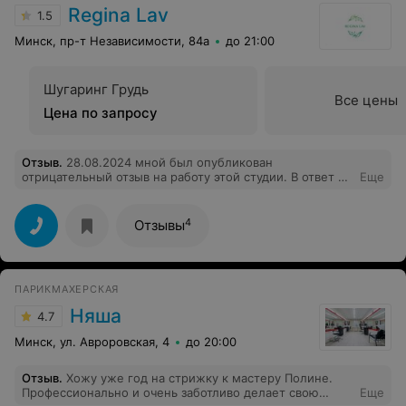
Regina Lav
1.5
Минск, пр-т Независимости, 84а
до 21:00
Шугаринг Грудь
Все цены
Цена по запросу
Отзыв
.
28.08.2024 мной был опубликован
отрицательный отзыв на работу этой студии. В ответ на
Еще
это был опубликован ответ студии, аналогичный ответ
отправлен на электронную почту. В ответе
приносились извинения за сложившуюся ситуацию,
4
Отзывы
якобы о проведенной беседе со сотрудниками и
предложена скидка 50%,выражены пожелания о
дальнейшем сотрудничестве. Однако, сегодня при
попытке записи онлайн, не удалось ее осуществить,
ПАРИКМАХЕРСКАЯ
так как оказалось, что у меня нет доступа к записи. Т
.е. мне не просто нахамили, оскорбили, унизили как
Няша
4.7
могли, но и заблокировали мой номер. Невежливый,
амбициозный сотрудник рецепции позволяет себе
Минск, ул. Авроровская, 4
до 20:00
идти против мнения администрации, продолжая
нагнетать ситуации. Ну что же, госпожа Регина, это
Отзыв
.
Хожу уже год на стрижку к мастеру Полине.
Ваш выбор
Профессионально и очень заботливо делает свою
Еще