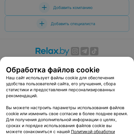
Добавить компанию
Добавить специалиста
О проекте
Новости проекта
Размещение рекламы
Обработка файлов cookie
Вакансии
Публичный договор
Способы оплаты
Публичный договор по использованию сервиса
Наш сайт использует файлы cookie для обеспечения
«Афиша»
удобства пользователей сайта, его улучшения, сбора
статистики и предоставления персонализированных
Пользовательское соглашение
рекомендаций.
Написать в поддержку
Вы можете настроить параметры использования файлов
Связаться по вопросам сотрудничества
cookie или изменить свое согласие в более позднее время.
Написать руководителю relax.by
Для получения дополнительной информации о целях,
Персональные настройки cookie
сроках и порядке использования файлов cookie вы
можете ознакомиться с нашей
Политикой обработки
Обработка персональных данных