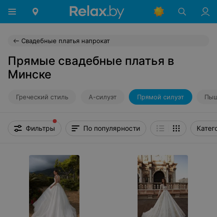
Свадебные платья напрокат
Прямые свадебные платья в
Минске
Греческий стиль
А-силуэт
Прямой силуэт
Пыш
Фильтры
По популярности
Катег