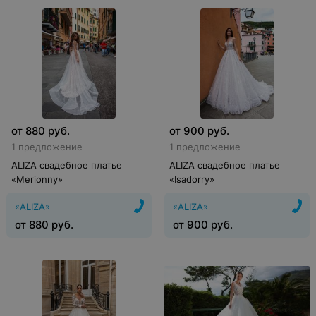
от
880
руб.
от
900
руб.
1 предложение
1 предложение
ALIZA свадебное платье
ALIZA свадебное платье
«Merionny»
«Isadorry»
«ALIZA»
«ALIZA»
от
880
руб.
от
900
руб.