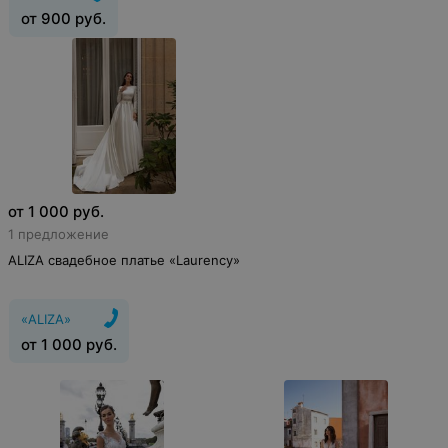
от
900
руб.
от
1 000
руб.
1 предложение
ALIZA свадебное платье «Laurency»
«ALIZA»
от
1 000
руб.