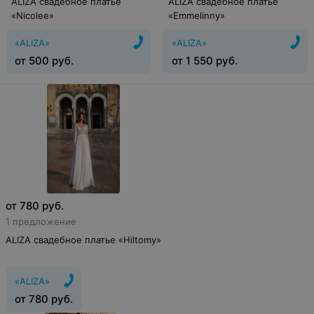
ALIZA свадебное платье
ALIZA свадебное платье
«Nicolee»
«Emmelinny»
«ALIZA»
«ALIZA»
от
500
руб.
от
1 550
руб.
от
780
руб.
1 предложение
ALIZA свадебное платье «Hiltomy»
«ALIZA»
от
780
руб.