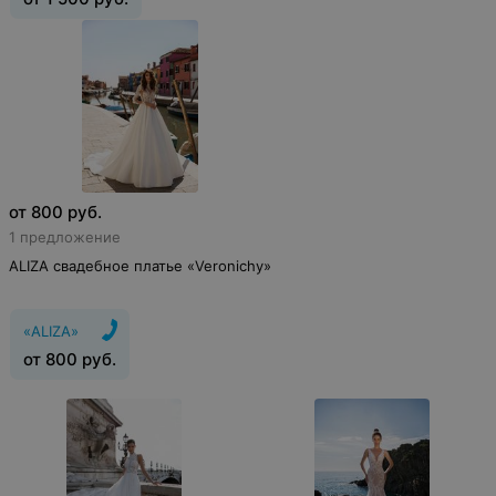
от
800
руб.
1 предложение
ALIZA свадебное платье «Veronichy»
«ALIZA»
от
800
руб.