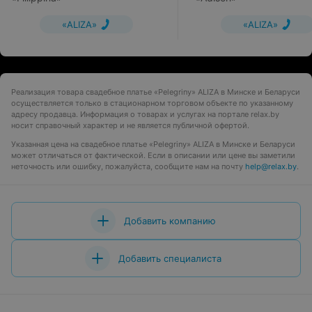
«ALIZA»
«ALIZA»
Реализация товара свадебное платье «Pelegriny» ALIZA в Минске и Беларуси
осуществляется только в стационарном торговом объекте по указанному
адресу продавца. Информация о товарах и услугах на портале relax.by
носит справочный характер и не является публичной офертой.
Указанная цена на свадебное платье «Pelegriny» ALIZA в Минске и Беларуси
может отличаться от фактической. Если в описании или цене вы заметили
неточность или ошибку, пожалуйста, сообщите нам на почту
help@relax.by
.
Добавить компанию
Добавить специалиста