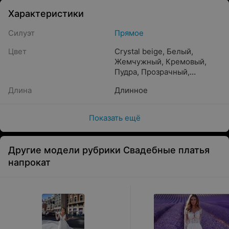
Характеристики
Силуэт
Прямое
Цвет
Crystal beige
,
Белый
,
Жемчужный
,
Кремовый
,
Пудра
,
Прозрачный
,
Caramel
,
Айвори
,
Длина
Длинное
Бронзовый
,
Бежевый
,
Молочный
,
Песочный
,
Светло-розовый
,
Шампань
,
Показать ещё
Золотистый
,
Капучино
Другие модели рубрики Свадебные платья
напрокат