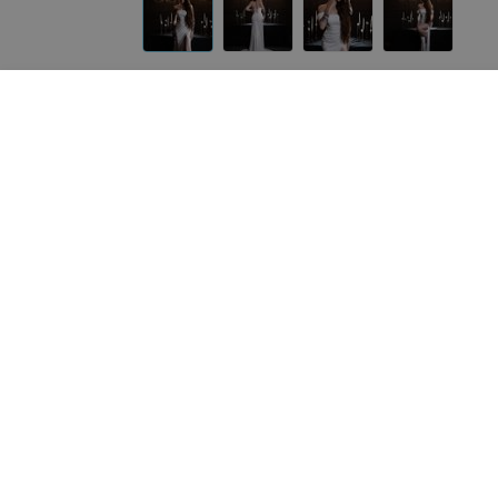
Другие модели «ALIZA»
от
800
руб.
от
500
руб.
ALIZA свадебное платье
ALIZA свадебное платье 
«Dienory»
Shinee»
«ALIZA»
«ALIZA»