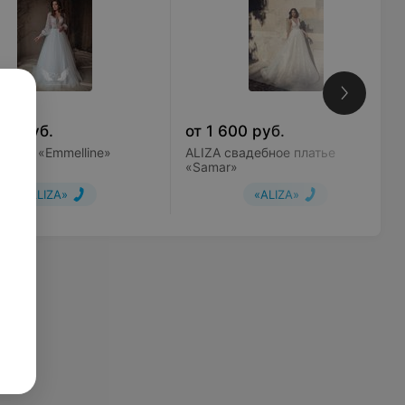
00
руб.
от
1 600
руб.
латье «Emmelline»
ALIZA свадебное платье
«Samar»
«ALIZA»
«ALIZA»