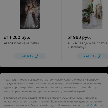
от
1 200
руб.
от
960
руб.
ALIZA платье «Brielle»
ALIZA свадебное платье
«Geremmy»
«ALIZA»
«ALIZA»
Реализация товара свадебное платье «Nalan» ALIZA в Минске и Беларуси
осуществляется только в стационарном торговом объекте по указанному
адресу продавца. Информация о товарах и услугах на портале relax.by
носит справочный характер и не является публичной офертой.
Указанная цена на свадебное платье «Nalan» ALIZA в Минске и Беларуси
может отличаться от фактической. Если в описании или цене вы заметили
неточность или ошибку, пожалуйста, сообщите нам на почту
help@relax.by
.