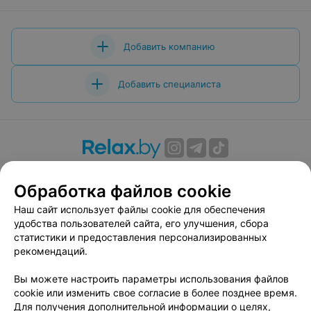
Добавить компанию
Добавить специалиста
О проекте
Новости проекта
Размещение рекламы
Обработка файлов cookie
Вакансии
Публичный договор
Способы оплаты
Публичный договор по использованию сервиса
Наш сайт использует файлы cookie для обеспечения
«Афиша»
удобства пользователей сайта, его улучшения, сбора
статистики и предоставления персонализированных
Пользовательское соглашение
рекомендаций.
Написать в поддержку
Вы можете настроить параметры использования файлов
Связаться по вопросам сотрудничества
cookie или изменить свое согласие в более позднее время.
Написать руководителю relax.by
Для получения дополнительной информации о целях,