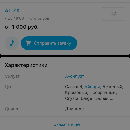
ALIZA
до 16:00
76 отзывов
от
1 000
руб.
Отправить заявку
Характеристики
Силуэт
А-силуэт
Цвет
Caramel
,
Айвори
,
Бежевый
,
Кремовый
,
Прозрачный
,
Crystal beige
,
Белый
,
Жемчужный
,
Песочный
,
Длина
Длинное
Бронзовый
,
Капучино
,
Молочный
,
Шампань
,
Пудра
,
Золотистый
,
Показать ещё
Светло-розовый