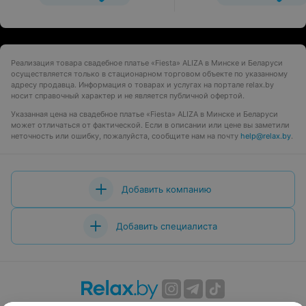
Реализация товара свадебное платье «Fiesta» ALIZA в Минске и Беларуси
осуществляется только в стационарном торговом объекте по указанному
адресу продавца. Информация о товарах и услугах на портале relax.by
носит справочный характер и не является публичной офертой.
Указанная цена на свадебное платье «Fiesta» ALIZA в Минске и Беларуси
может отличаться от фактической. Если в описании или цене вы заметили
неточность или ошибку, пожалуйста, сообщите нам на почту
help@relax.by
.
Добавить компанию
Добавить специалиста